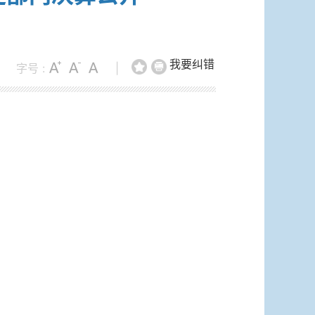
我要纠错
字号 :
|