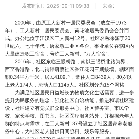
发布时间：2025-09-11 09:38
|
来源：
2000年，由原工人新村一居民委员会（成立于1973
年）、工人新村二居民委员会、荷花池居民委员会合并而
成。办公地位于江汉区工人新村12号。社区名称来源于20
世纪六、七十年代，唐家墩工业区各企、事业单位在辖区内
大量建造职工宿舍，号称工人新村、“万人宿舍”。
2016年，社区东临三眼桥路，南以三眼桥北路为界，
西至香港路，北与街辖唐蔡社区香江花园三期接壤。辖区面
积0.34平方千米，居民4109户，常住人口8439人，80岁以
上老人174人，流动人口1145人。社区划分为15个网格。
为满足社区居民日益增长的物质文化生活需要，进一步
提升为民服务的理念，强化社区自治功能，推进和谐社区建
设，社区建立有党员群众服务中心、社区警务室、市民学
校、家长学校、图书室、社区医疗服务站外，并根据老年人
群的特点与需求，在工人新村137号设立了社区居家养老服
务中心，为社区老人提供日间照料、娱乐等服务。