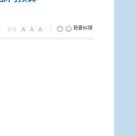
我要纠错
字号 :
|