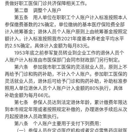
责做好职工医保门诊共济保障相关工作。
第二章 调整个人账户
第五条 用人单位在职职工个人账户计入标准按照本人
参保缴费基数的2%确定，单位缴纳的基本医疗保险费全部
计入统筹基金；退休人员个人账户原则上由统筹基金按照定
额计入，计入标准按照我市2021年度基本养老金平均水平
的2.5%确定，具体计入金额为每月83元。
1953年底之前参军复员转业到企业工作的退休人员个
人账户计入标准由市医保部门会同市财政部门另行制定。
第六条 参加我市职工医保的灵活就业人员，原则上不
再给予门诊和购药补助，不计入个人账户。参加职工医保的
灵活就业人员，退休后可给予门诊和购药补助，补助标准参
照用人单位退休人员个人账户计入金额的80%执行，具体
补助金额为每月66元。
第七条 参保人员达到法定退休年龄，累计缴费年限达
到本市规定年限或者按照规定补缴的，办理退休手续后从次
月起按退休人员政策执行。
第八条 个人账户主要用于支付下列费用：
（一）参保人员在定点医疗机构或者定点零售药店就医