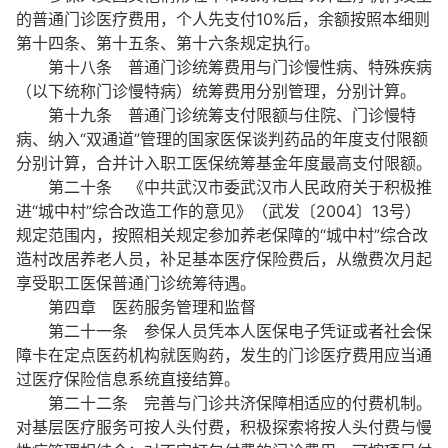
的普通门诊医疗费用，个人先支付10%后，余额按照本细则
第十四条、第十五条、第十六条规定执行。
第十八条 普通门诊统筹费用与门诊慢性病、特殊疾病
（以下统称门诊慢特病）统筹费用分别管理，分别计算。
第十九条 普通门诊统筹支付限额与住院、门诊慢特
病、纳入“双通道”管理的国家医保谈判药品的年度支付限额
分别计算，合并计入职工医保统筹基金年度最高支付限额。
第二十条 《中共武汉市委武汉市人民政府关于积极推
进“城中村”综合改造工作的意见》（武发〔2004〕13号）
规定范围内，按照相关规定参加养老保障的“城中村”综合改
造村改居养老人员，补足基本医疗保险费后，从缴费次月起
享受职工医保普通门诊统筹待遇。
第四章 医药服务管理和监督
第二十一条 参保人员凭本人医保电子凭证或者社会保
障卡在定点医药机构就医购药，发生的门诊医疗费用应当通
过医疗保险信息系统直接结算。
第二十二条 完善与门诊共济保障相适应的付费机制。
对基层医疗服务可按人头付费，积极探索将按人头付费与慢