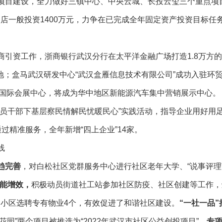
项目建设，全力做好三镇中心、中央云城、长投云玺三个重点项
湖店一般投资1400万元，力争在已完成全年固定资产投资目标
商引资工作，浙商银行武汉分行在太平洋金融广场打造1.8万方
；盒马武汉研发中心“武汉盒雁信息技术有限公司”成功入驻环贸
汉国际会展中心，将成为华中地区新能源汽车集中营销展示中心。
党员干部下基层察民情解民忧暖民心”实践活动，指导企业用好用
过精准服务，全年新增“四上企业”14家。
底线
趋完善
，对白松社区党群服务中心进行社区老年大学、“说事评理
能增效，
积极动员街道社工站参加社区防疫、社区创建等工作，
旧小区选聘专有物业4个，有效促进了和谐社区建设。
“一社一品
花园”两个项目被推选为“2022年武汉市社区公益创投项目”。
专