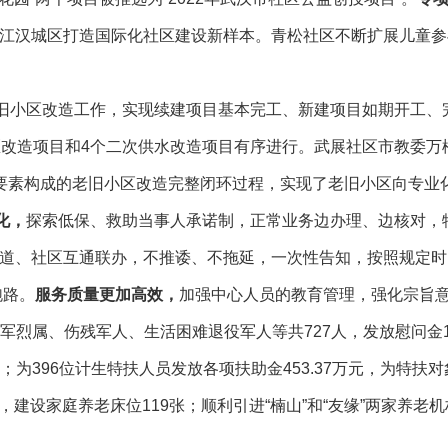
江汉城区打造国际化社区建设新样本。青松社区不断扩展儿童参
旧小区改造工作，实现续建项目基本完工、新建项目如期开工、
改造项目和4个二次供水改造项目有序进行。武展社区市教委万松
四大要素构成的老旧小区改造完整闭环过程，实现了老旧小区向专
化，
探索低保、救助当事人承诺制，正常业务边办理、边核对，
道、社区互通联办，不推诿、不拖延，一次性告知，按照规定时
跑路。
服务质量
更加
高效
，
加强中心人员的教育管理，强化宗旨意
问军烈属、伤残军人、生活困难退役军人等共727人，发放慰问金1
元；为396位计生特扶人员发放各项扶助金453.37万元，为特扶
个，建设家庭养老床位119张；顺利引进“楠山”和“友缘”两家养