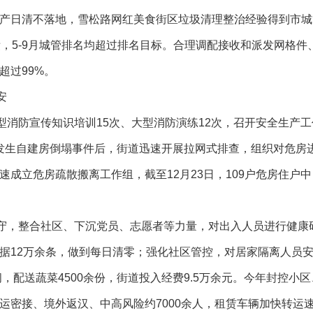
产日清不落地，雪松路网红美食街区垃圾清理整治经验得到市城
绩，5-9月城管排名均超过排名目标。合理调配接收和派发网格
超过99%。
安
型消防宣传知识培训15次、大型消防演练12次，召开安全生产工
湖南发生自建房倒塌事件后，街道迅速开展拉网式排查，组织对危房
成立危房疏散搬离工作组，截至12月23日，109户危房住户中
守，整合社区、下沉党员、志愿者等力量，对出入人员进行健康
据12万余条，做到每日清零；强化社区管控，对居家隔离人员
间，配送蔬菜4500余份，街道投入经费9.5万余元。今年封控小
运密接、境外返汉、中高风险约7000余人，租赁车辆加快转运