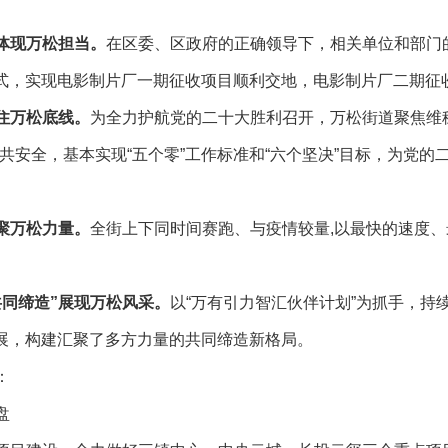
体现万松担当
。
在区委、区政府的正确领导下，相关单位和部门
模式，实现电影制片厂一期征收项目顺利交地，电影制片厂二期征
住万松底线
。
为全力护航党的二十大胜利召开，万松街道聚焦维
共安全，基本实现“五个零”工作标准和“六个坚决”目标，为党的
聚万松力量
。
全街上下同时间赛跑、与疫情较量,以最快的速度、
共同缔造”展现万松风采
。
以“万有引力智汇伙伴计划”为抓手，持
扩展，构建汇聚了多方力量的共同缔造新格局。
：
盘