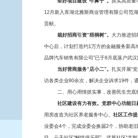
牵好项目建设“牛鼻子”
。
抓实高质量
12月新入库湖北雅斯商业管理有限公司范
贡献。
栽好
招商引资
“梧桐树”
。
大力推进招
中心后，计划打造约1万方的金融服务新高地
品牌汽车销售有限公司”已于8月底落户武
当好
营商
服务“店小二”
。
扎实开展“
访各类企业80余次，解决企业诉求19件，通
二、用心用情抓实事，改善民生兜
社区建设有力有效。
党群中心功能日
用房改造为社区养老服务中心。
社区工作提
业委会4个，完成业委会换届2个，协助老
目，云天社区“解忧俱乐部”、武展社区“共智