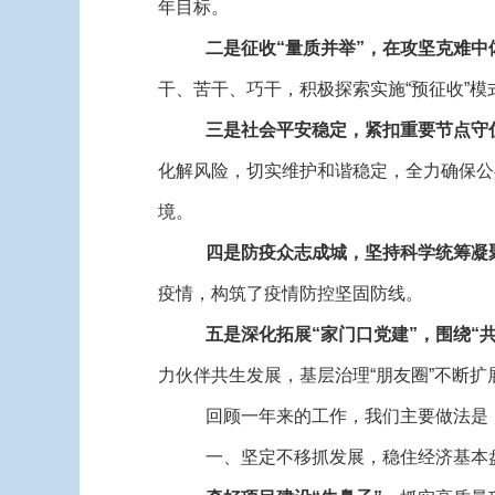
年目标。
二是征收“量质并举”
，在攻坚克难中
干、苦干、巧干，积极探索实施“预征收”
三是社会
平安
稳定
，紧扣重要节点守
化解风险，切实维护和谐稳定，全力确保公
境。
四是
防疫众志成城，坚持科学统筹凝
疫情，构筑了疫情防控坚固防线。
五是深化拓展“家门口党建”
，围绕“
力伙伴共生发展，基层治理“朋友圈”不断
回顾一年来的工作，我们主要做法是
一、坚定不移抓发展，稳住经济基本