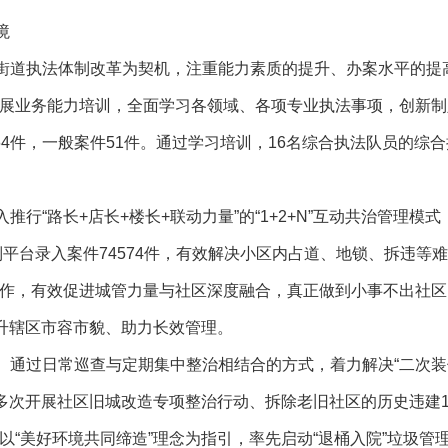
境
街道执法体制改革为契机，注重能力素质的提升、办案水平的提
展业务能力培训，全面学习各领域、各项专业执法事项，创新制
64件，一般案件51件。通过学习培训，16名综合执法队员的综
入推行“路长+店长+楼长+联动力量”的“1+2+N”互动共治管理
平台录入案件74574件，有效解决小区内占道、地锁、拆违等难
作，有效促进城管力量与社区深度融合，真正做到小事不出社区
提升辖区市容市貌、助力长效管理。
。
通过日常巡查与定期集中整治相结合的方式，着力解决“二次装
多次开展社区旧城改造专项整治行动、拆除老旧社区的历史违建1
以“美好环境共同缔造”理念为指引，率先启动“退桶入院”垃圾管