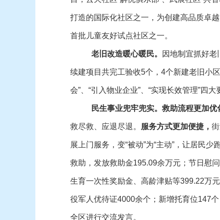
打造的国际化社区之一，为创建高品质卓越
首批儿童友好试点社区之一。
老旧改造
暖心暖民。
因地制宜抓好老
续建项目共完工验收5个，4个新建老旧小区
会”、“引入物业企业”、“实现长效管理”
民生
事业
兜牢兜实。
救助
流程更加优
救尽救、应退尽退。
服务方式
更加便捷，
街
展上门服务，变“被动”为“主动”，让居民少
救助，发放救助金195.09余万元；节日慰
生育一次性奖励金、高龄津贴等399.22万
役军人优待证4000余个；新增托育位147
全区进行交流发言。