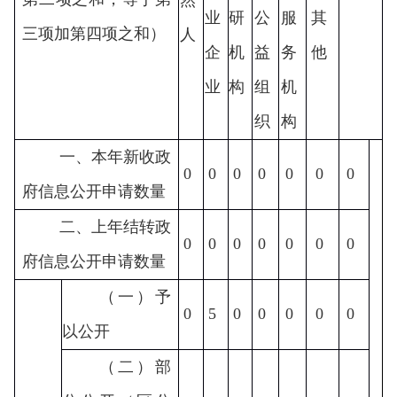
然
业
研
公
服
其
三项加第四项之和）
人
企
机
益
务
他
业
构
组
机
织
构
一、本年新收政
0
0
0
0
0
0
0
府信息公开申请数量
二、上年结转政
0
0
0
0
0
0
0
府信息公开申请数量
（一）予
0
5
0
0
0
0
0
以公开
（二）部