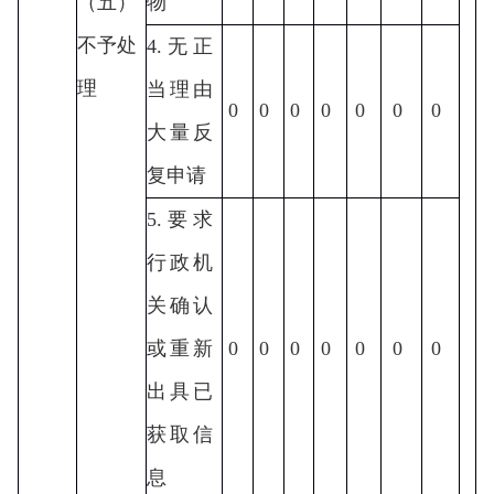
（五）
物
不予处
4.无正
理
当理由
0
0
0
0
0
0
0
大量反
复申请
5.要求
行政机
关确认
或重新
0
0
0
0
0
0
0
出具已
获取信
息