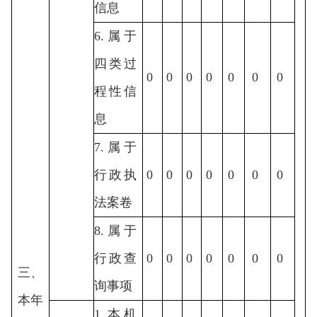
信息
6.属于
四类过
0
0
0
0
0
0
0
程性信
息
7.属于
行政执
0
0
0
0
0
0
0
法案卷
8.属于
行政查
0
0
0
0
0
0
0
三、
询事项
本年
1.本机