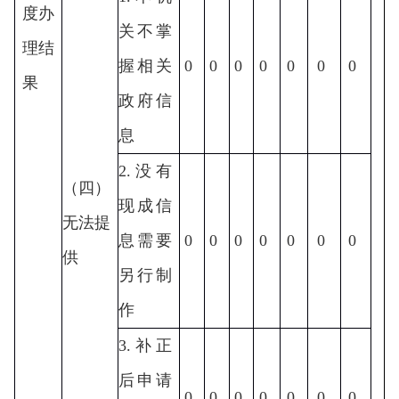
度办
关不掌
理结
握相关
0
0
0
0
0
0
0
果
政府信
息
2.没有
（四）
现成信
无法提
息需要
0
0
0
0
0
0
0
供
另行制
作
3.补正
后申请
0
0
0
0
0
0
0