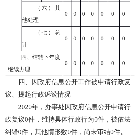
（六）其
0
0
0
0
0
0
0
他处理
（七）总
0
0
0
0
0
0
0
计
四、结转下年度
0
0
0
0
0
0
0
继续办理
四、因政府信息公开工作被申请行政复
议、提起行政诉讼情况
20
20
年，
办事处
因政府信息公开申请行
政复议
0
件，维持具体行政行为
0
件，被依法
纠错
0件，其他情形数
0
件，尚未审结
0
件。