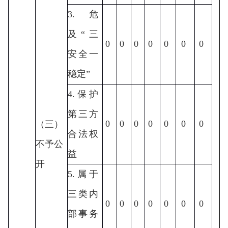
3.危
及“三
0
0
0
0
0
0
0
安全一
稳定”
4.保护
第三方
0
0
0
0
0
0
0
（三）
合法权
不予公
益
开
5.属于
三类内
0
0
0
0
0
0
0
部事务