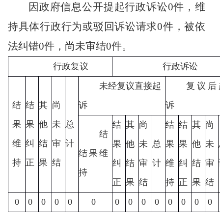
因政府信息公开提起行政诉讼
0
件，维
持具体行政行为或驳回诉讼请求
0
件，被依
法纠错
0件，尚未审结
0
件。
行政复议
行政诉讼
未经复议直接起
复议后
结
结
其
尚
诉
诉
果
果
他
未
总
结
其
尚
结
结
其
尚
结
维
纠
结
审
计
果
他
未
总
果
果
他
未
结果维
持
正
果
结
纠
结
审
计
维
纠
结
审
持
正
果
结
持
正
果
结
0
0
0
0
0
0
0
0
0
0
0
0
0
0