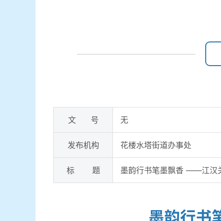
文 号
无
发布机构
花楼水塔街道办事处
标 题
墨韵行书笔墨飘香 ——江汉
墨韵行书