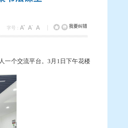
我要纠错
字号 :
|
人一个交流平台。
3
月
1
日下午花楼
。