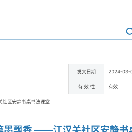
发文日期
2024-03-0
有 效 性
有效
关社区安静书桌书法课堂
笔墨飘香 ——江汉关社区安静书