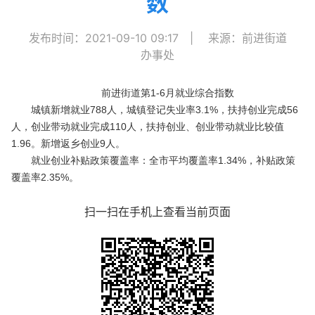
数
发布时间：2021-09-10 09:17
|
来源：前进街道
办事处
前进街道第
1-6
月就业综合指数
城镇新增就业
788
人，城镇登记失业率
3.1%
，扶持创业完成
56
人，创业带动就业完成
110
人，扶持创业、创业带动就业比较值
1.96
。新增返乡创业
9
人。
就业创业补贴政策覆盖率
：全市平均覆盖率
1.34%
，补贴政策
覆盖率
2.35%
。
扫一扫在手机上查看当前页面