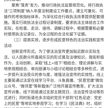
聚焦“落责”发力，推动行政执法监督规范化。将行政执
法“三项制度”纳入年度法制建设工作要点，建立可量化、可
操作的考核指标体系，为深化综合行政执法改革提供配套措
施。落实行政执法全过程记录制度，要求执法主体结合工作
实际，在检查、走访、接待、调解过程中，根据需要和必要
时使用执法记录仪，为全过程的合法化留下证据。
（三）提高实效，逐步形成民意特色的法治实践和宣传
活动
创新宣传形式。为了使法治宣传更加贴近群众实际生
活，以人民群众所喜闻乐见的形式普及法律知识，我街积极
作为，主动创新，采取“线上+线下”相结合、理论讲解与实
地参观相结合、单向授课与小组讨论相结合等多种形式，进
一步提升法治受众的参与度，增强法治宣传的实效性。线上
主要是通过法宣在线学习平台、斗鱼直播、“民意党建”微信
公众号、“微邻里”等新载体广泛地开展宣传教育，扩大法治
宣传对象，线下则是通过支部主题党日、法治宣传活动等形
式进行；同时街道也多次组织党员干部到“红色足迹：党史
上的民意”等地实地参观学习；在学习《民法典》时，组织