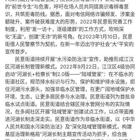
的“前世今生”与危害，呼吁在场人员共同提高识毒辨毒意
识，共筑拒毒防线。据悉，面对电信网络诈骗频发、涉案金
额陡升、案件破获难度大的形势，2022年民意街完善工作
制度，利用“发一访十，逐级建群”的工作方式，吹响深
化“无盗”，创建“无诈”的新号角。在2023年1月10日，民意
街借人民警察节为契机，在新一年迈出守护社会“大”平安的
宣传首步。
民意街道持续开展“水污染防治法”宣传，助推形成江汉
区河湖长制管理新模式。2022年9月22日，江汉区4级协同
启动“河湖长+检察长”制2.0版——“陆域管家”：在不临水的
街道社区，规范排水标识与行为、保护和维护排水设施，扼
住河湖污水源头，加强非临水区管理，在更广阔地域保护水
环境、生态，让更多居民参与水治理。民意街道列为首批非
临水试点街道。民意街道结合辖区排水管网分布的实际情
况，在多闻社区开展“陆域管家”创建试点工作，以点带面推
进河湖长制走深走实。民意街道作为非临水街道，以《中华
人民共和国水污染防治法》及“深化陆域管理新模式，构建
基层治理新格局”河湖长制主题宣传活动为抓手，综合施