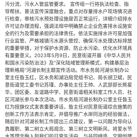
污分流、污水入管监管要求。 宣传组一行将执法检查、指
导帮扶、普法宣传深度融合，重点对存量排水户现场情况进
行检查，审核污水预处理设施是否正常运行，详细介绍排水
许可证办理流程，强调法规中明确禁止企业危害排水设施安
全的行为及需要承担的法律责任。依法实施排水许可是加强
行业监管、严格城镇污水源头管控、确保污水处理达标排放
的重要举措，对于保护水资源、防止水污染、优化水环境具
有重要意义。2023年5月9日，民意街道开展《中华人民共
和国水污染防治法》及“深化陆域管理新模式，构建基层治
理新格局”河湖长制主题宣传活动。市水务局河湖长制办公
室主任昝玉红，区水务和湖泊局党组书记、局长胡卫斌，民
意街道党工委书记苏瑾、办事处主任王帅、人武部部长熊星
华，团区委、友谊路中学、民意街道相关科室工作人员、社
区河湖长参与本次活动。市水务局河湖长制办公室主任昝玉
红为授旗仪式发表重要讲话，昝主任对民意街道综合施策的
创新工作方法表示肯定，并倡导推广水岸同治的经验做法，
随后针对河湖长制工作提出三点建议，第一以问题为导向认
真履职、第二树立大局观念、第三树立文明新风，将爱水节
水等理念融入到我们的日常生活中，与共同缔造、文明创建