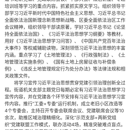
培训班等学习的重点内容。抓紧抓实原文学习。组织领导干
部学习习近平新时代中国特色社会主义思想、习近平总书记
全面依法治国新理念新思想新战略、区委全面依法治区工作
会议精神，组织领导干部读原著，学好习近平总书记《论坚
持全面依法治国》、《习近平法治思想学习纲要》等教材，
用好《习近平法治思想学习问答》、《中国共产党百年法治
大事件》等权威辅助读物，深刻领悟习近平法治思想的丰富
内涵。重点学习了《土地管理法》、《行政强制法》、《土
地管理法实施条例》、《国有土地上房屋征收与补偿条
例》、《违反土地管理规定行为处分办法》等法律法规和相
关政策文件。
将学习宣传习近平法治思想贯穿党建引领治理创新全过
程。街道机关支部主题党日每期必定有习近平法治思想学习
宣传内容，并在党建各个环节安排有习近平法治思想学习宣
传内容。推行“工委+专委”运行机制，成立老旧小区改造等
4个专委会，主持召开专委会联席会议、党建联席会议等10
余次，助推区域治理精细化。深化“示范支部+两新党组
织”党建联盟工作模式，联办活动4场，精准突破难点盲点。