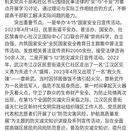
机关党员干部和社区书记围绕民事法律的“变”与“不变”为重
点开展学习讨论，通过理论与实际工作相结合的方式，不断
提高干部职工解决实际问题的能力。
突出重要节点。一是举办“4·15”国家安全日宣传活动。
2023年4月14日，民意街道平安办、普法办、国安办、社
区禁毒中心在汉正国际中心门口联合开展“崇尚科学，自立
自强，共筑国家安全”全民国家安全教育日主题集中普法宣
传活动。发放相关普法宣传资料2000余份、接受法律咨询
50余人次。二是开展“5·12”防灾减灾日宣传活动。2022
年，武汉市江汉区民意街道天仁社区走出了一名“江汉区见
义勇为先进个人”盛辉，2023年4月又出现了一名“救火先
锋”——章新武。当时因邻居做饭不慎引起火灾，章新武作
为一名退伍军人，临危不乱挺身而出，第一时间拿起灭火器
扑灭着火点，守卫了群众的生命财产安全。为防止险情再次
出现，在第15个全国防灾减灾日来临之际，江汉区民意街
道天仁社区新时代文明实践站组织辖区工作人员、党员居民
代表和志愿者们开展了以“防范灾害风险，护航高质量发
展”为主题的防灾减灾知识讲座及系列宣传活动，旨在全面
提高辖区居民的风险防范意识，普及防灾减灾知识，提升应