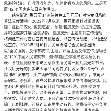
急避险技能，自救互救能力，防范化解身边的风险。三是开
展“12.4”国家宪法日宣传活动。
结合街道“民意无诈”创建特色工作开展针对性专项系统
普法宣传活动。2022年7月以来，民意街道针对街道实
际，提出了深化“民意无盗”，创建“民意无诈”的工作思路，
并积极探索开展“全民协防，民意无诈”主题系列宣传活动，
将创建工作与普法宣传有机结合，以宣传促创建，以创建深
化宣传。2023年1月10日，民意街道联合民意派出所，
以“全民协防，反诈有我”为主题，开展主题反诈宣传活动纪
念“1.10”中国人民警察节，邀请辖区企事业单位及居民代
表、各社区网格干事与民意派出所民警一起共度光荣节日。
江汉区分局的民警与大家共同观看了我区反诈公众号“江汉
爆诈君”发布的上头广场舞神曲《银发反诈联盟》，歌词涵
盖刷单、杀猪盘、冒充公检法诈骗等常见电信诈骗类型。民
意派出所的社区民警黄珂针对“冒充公检法、网络交友平
台、虚拟投资平台、网络兼职刷单、网络购物冒充客服、网
络贷款、针对财务人员、下属诈骗”七类常见的电信网络诈
骗，以例释理，让反诈知识更生动有趣。民意街平安办负责
人郑为国分享观看张定宇院长的禁毒宣传片，讲述毒品