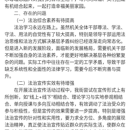
有机结合起来，一起打造幸福美丽家园。
二、存在的问题
（一）法治综合素养有待提高
法治学习永远在路上。虽然机关全体干部尊法、学法、
守法、用法的自觉性有了较大提高，特别是领导干部运用法
治思维和法治方式解决基层矛盾纠纷已经逐渐走向常态化。
但是进入新的发展阶段，面临新的发展格局，需要机关干部
不断加强自身的法治素养，才能更好地解决基层各种纷繁复
杂的问题。实际工作中往往存在一定的工学矛盾，导致干部
缺乏系统性和全面性的法律学习，需要今后不断完善与提
升。
（二）法治宣传实效有待增强
在开展法治宣传活动过程中，我街尝试在宣传形式上有
所创新，如“线上+线下”相结合、理论学习与实地参观相结
合、单向授课与多向互动相结合等，有效调动了法治受众的
参与积极性，但是宣传的效果需要进一步提高，特别是增强
法治宣传的针对性和实用性，要力求全方位、多角度的展现
法治精神，真正使法治宣传贴近群众的实际生活，使群众在