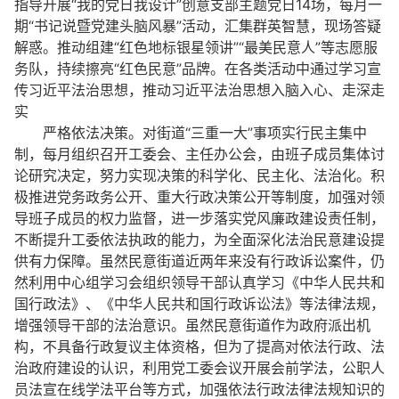
指导开展“我的党日我设计”创意支部主题党日14场，每月一
期“书记说暨党建头脑风暴”活动，汇集群英智慧，现场答疑
解惑。推动组建“红色地标银星领讲”“最美民意人”等志愿服
务队，持续擦亮“红色民意”品牌。在各类活动中通过学习宣
传习近平法治思想，推动习近平法治思想入脑入心、走深走
实
严格依法决策。对街道“三重一大”事项实行民主集中
制，每月组织召开工委会、主任办公会，由班子成员集体讨
论研究决定，努力实现决策的科学化、民主化、法治化。积
极推进党务政务公开、重大行政决策公开等制度，加强对领
导班子成员的权力监督，进一步落实党风廉政建设责任制，
不断提升工委依法执政的能力，为全面深化法治民意建设提
供有力保障。虽然民意街道近两年来没有行政诉讼案件，仍
然利用中心组学习会组织领导干部认真学习《中华人民共和
国行政法》、《中华人民共和国行政诉讼法》等法律法规，
增强领导干部的法治意识。虽然民意街道作为政府派出机
构，不具备行政复议主体资格，但为了提高对依法行政、法
治政府建设的认识，利用党工委会议开展会前学法，公职人
员法宣在线学法平台等方式，加强依法行政法律法规知识的