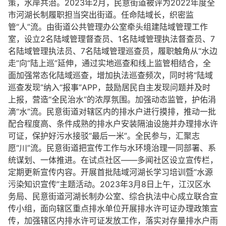
策，水岸共治。2023年2月，民意街道被评为2022年度全
市河湖长制履职担当突出街道。任命陆域长，织密监
管“人”流。由街道公共管理办公室牵头组建陆域管理工作
室，设立2名陆域管理督查员、1名陆域管理执法督查员、7
名陆域管理执法员、7名陆域管理巡查员，履职触角从“水边
走”向“陆上巡”延伸，通过实地巡查和线上监管相结合，全
面加强常态化陆域巡查，增加执法巡查频次，同时将“陆域
巡查发现”纳入“报事”APP，鼓励居民自主发现问题并及时
上报，营造“全民治水”的浓厚氛围。加强动态监管，护佑涓
滴“水”流。民意街道对辖区内的排水户进行摸排，推动一批
配合程度高、条件成熟的排水户安装隔油设施并办理排水许
可证，保护好污水接驳“最后一米”。全民参与，汇聚志
愿“川”流。民意街道把宣传工作与水环境治理一同部署、系
统谋划、一体推进。在试点社区——多闻社区设立宣传栏，
定期更新宣传内容。开展首批陆域河湖长学习培训暨“水源
污染知识宣传”主题活动。2023年3月8日上午，江汉区水
务局、民意街道河湖长制办公室、综合执法中心成立联合宣
传小组，面向辖区重点排水单位开展排水许可证办理政策宣
传，加强辖区内排水许可证发放工作，落实对存量排水户雨