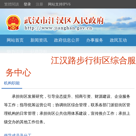
繁體閱讀
登录
注册
网站支持IPV6
主
网站首页
新闻资讯
政府信息公开
办事服务
政民互动
内
容
魅力江汉
站群导航
导
江汉路步行街区综合服
航
定
位
务中心
区
机构职能
承担街区发展研究，引导业态提升、招商引资、财源建设、企业服务
等工作；指导统筹运营公司；协调街区综合管理，联系各部门派驻街区管
理机构的日常管理；承担街区公共信用体系建设，宣传推介工作；承担上
级交办的其他工作任务。
领导成员及分工