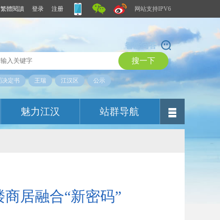
繁體閱讀
登录
注册
网站支持IPV6
智能问答
罚决定书
王瑞
江汉区
公示
魅力江汉
站群导航
楼商居融合“新密码”