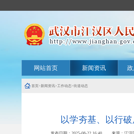
主
网站首页
新闻资讯
政
内
容
导
航
首页
>
新闻资讯
>
工作动态
>
街道动态
定
位
区
以学夯基、以行破局
发布日期：2025-08-22 16:40 来源：