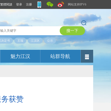
繁體閱讀
登录
注册
网站支持IPV6
智能问答
罚决定书
王瑞
江汉区
公示
魅力江汉
站群导航
服务获赞