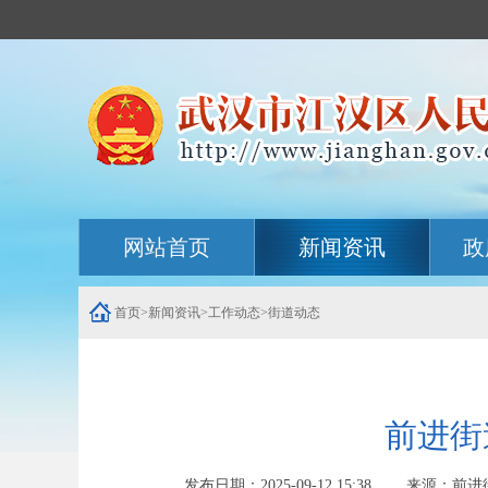
主
网站首页
新闻资讯
政
内
容
导
航
首页
>
新闻资讯
>
工作动态
>
街道动态
定
位
区
前进街
发布日期：2025-09-12 15:38 来