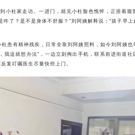
样到小杜家走访。一进门，就见小杜脸色憔悴，正捂着腹
是咋了？是不是身体不舒服？”刘阿姨解释说：“孩子早
小杜患有精神残疾，日常全靠刘阿姨照料，如今刘阿姨也
慌，我这就想办法”，一边立刻掏出手机，联系前进街道社
还反复叮嘱医生尽量快些上门。