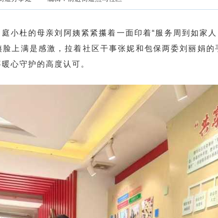
家庭小杜的母亲刘阿姨紧紧攥着一面印着“服务周到如家人
姨脸上满是感激，拉着社区干事张妮和包保两委刘丽娟的
事暖心守护的高度认可。