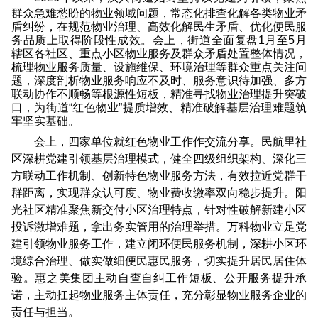
群众急难愁盼的物业领域问题，常态化排查化解各类物业矛
盾纠纷，在规范物业治理、高效化解民生矛盾、优化便民服
务品质上取得阶段性成效。会上，街道全面复盘1月至5月
辖区各社区、重点小区物业服务及群众矛盾处置整体情况，
梳理物业服务质量、设施维保、环境治理等群众重点关注问
题，深度剖析物业服务响应不及时、服务意识待加强、多方
联动协作不顺畅等根源性短板，精准寻找物业治理提升突破
口，为街道“红色物业”提质增效、精准破解基层治理难题筑
牢坚实基础。
会上，四家单位就红色物业工作作交流分享。民航里社
区深耕党建引领基层治理模式，健全四级组织架构、深化三
方联动工作机制、创新特色物业服务方法，有效拉近党群干
群距离，实现群众认可度、物业费收缴率双向稳步提升。阳
光社区精准聚焦新交付小区治理特点，针对性破解新建小区
投诉激增难题，拿出务实管用的治理举措。万科物业立足党
建引领物业服务工作，建立闭环便民服务机制，深耕小区环
境综合治理、做实做细便民惠民服务，切实提升居民居住体
验。惠之美集团主动自查自纠工作短板、公开服务提升承
诺，主动扛起物业服务主体责任，充分彰显物业服务企业的
责任与担当。