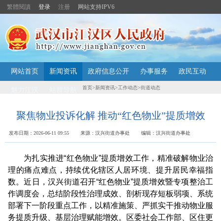
繁體閱讀
登录
注册
网站支持IPV6
主
网站首页
新闻资讯
政府信息公开
办事服务
政民互动
内
容
首页
>
新闻资讯
>
工作动态
>
街道动态
魅力江汉
站群导航
导
航
定
聚焦物业投诉化解 推动“红色物业”提质增效
位
区
发布日期：2026-06-11 09:55 来源：汉兴街道办事处 编辑：汉兴街道办事处
为扎实推进“红色物业”提质增效工作，精准破解物业治
理的痛点难点，持续优化辖区人居环境、提升居民幸福指
数。近日，汉兴街道召开“红色物业”提质增效暨专项整治工
作调度会，总结阶段性治理成效、剖析现存短板弱项、系统
部署下一阶段重点工作，以精准施策、严抓实干推动物业服
务提质升级、基层治理赋能增效。区委社会工作部、区住更