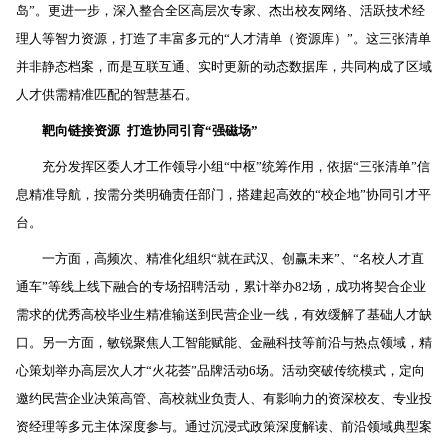
岛”。更进一步，深入整合全区高层次专家、杰出校友网络、活跃技术经
理人等智力资源，打造了丰富多元的“人才清单（资源库）”。这三张清单
并非静态档案，而是互联互通、实时更新的动态数据库，共同构成了区域
人才供需精准匹配的智慧基石。
靶向链接资源
打造协同引育“强磁场”
充分发挥区委人才工作领导小组“中枢”统筹作用，依据“三张清单”信
息精准导航，按需分类明确责任部门，搭建起高效的“校企地”协同引才平
台。
一方面，高频次、精准化组织“就在武汉、创赢未来”、“名校人才直
通车”等线上线下融合的专场招聘活动，累计举办82场，成功将契合企业
需求的优秀高校毕业生精准输送到民营企业一线，有效缓解了基础人才缺
口。另一方面，敏锐聚焦人工智能赋能、金融科技等前沿与热点领域，精
心策划举办高层次人才“火花荟”品牌活动6场。活动突破传统模式，定向
邀约民营企业决策高管、高校就业负责人、有影响力的资深校友、专业投
资经理等多元主体深度参与。通过沉浸式政策深度解读、前沿领域典型案