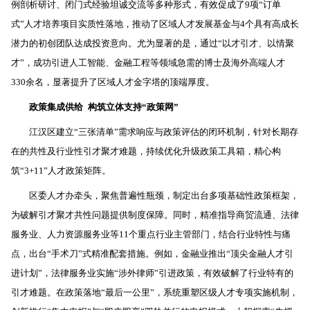
例剖析研讨、闭门式经验坦诚交流等多种形式，有效促成了9项“订单
式”人才培养项目实质性落地，推动了区域人才发展基金与4个具有高成长
潜力的初创团队达成投资意向。尤为显著的是，通过“以才引才、以情聚
才”，成功引进人工智能、金融工程等领域急需的博士及海外高端人才
330余名，显著提升了区域人才金字塔的顶端厚度。
政策集成供给
构筑立体支持“政策网”
江汉区建立“三张清单”需求响应与政策评估的闭环机制，针对长期存
在的共性及行业性引才聚才难题，持续优化升级政策工具箱，精心构
筑“3+11”人才政策矩阵。
区委人才办牵头，聚焦普遍性瓶颈，制定出台多项基础性政策框架，
为破解引才聚才共性问题提供制度保障。同时，精准指导商贸流通、法律
服务业、人力资源服务业等11个重点行业主管部门，结合行业特性与痛
点，出台“手术刀”式精准配套措施。例如，金融业推出“顶尖金融人才引
进计划”，法律服务业实施“涉外律师”引进政策，有效破解了行业特有的
引才难题。在政策落地“最后一公里”，系统重塑区级人才专项实施机制，