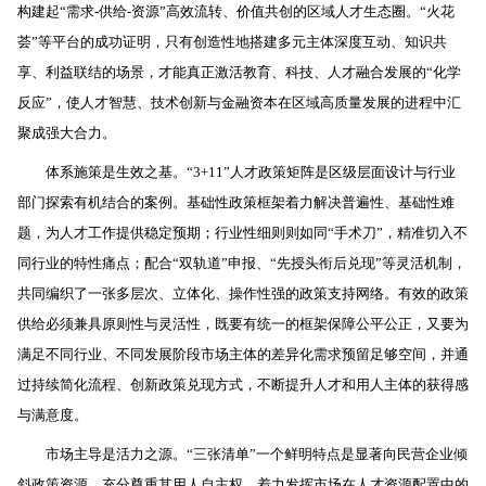
构建起“需求-供给-资源”高效流转、价值共创的区域人才生态圈。“火花
荟”等平台的成功证明，只有创造性地搭建多元主体深度互动、知识共
享、利益联结的场景，才能真正激活教育、科技、人才融合发展的“化学
反应”，使人才智慧、技术创新与金融资本在区域高质量发展的进程中汇
聚成强大合力。
体系施策是生效之基。“3+11”人才政策矩阵是区级层面设计与行业
部门探索有机结合的案例。基础性政策框架着力解决普遍性、基础性难
题，为人才工作提供稳定预期；行业性细则则如同“手术刀”，精准切入不
同行业的特性痛点；配合“双轨道”申报、“先授头衔后兑现”等灵活机制，
共同编织了一张多层次、立体化、操作性强的政策支持网络。有效的政策
供给必须兼具原则性与灵活性，既要有统一的框架保障公平公正，又要为
满足不同行业、不同发展阶段市场主体的差异化需求预留足够空间，并通
过持续简化流程、创新政策兑现方式，不断提升人才和用人主体的获得感
与满意度。
市场主导是活力之源。“三张清单”一个鲜明特点是显著向民营企业倾
斜政策资源，充分尊重其用人自主权，着力发挥市场在人才资源配置中的