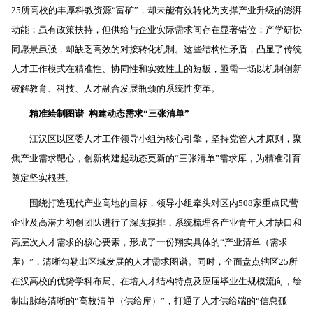
25所高校的丰厚科教资源“富矿”，却未能有效转化为支撑产业升级的澎湃
动能；虽有政策扶持，但供给与企业实际需求间存在显著错位；产学研协
同愿景虽强，却缺乏高效的对接转化机制。这些结构性矛盾，凸显了传统
人才工作模式在精准性、协同性和实效性上的短板，亟需一场以机制创新
破解教育、科技、人才融合发展瓶颈的系统性变革。
精准绘制图谱
构建动态需求“三张清单”
江汉区以区委人才工作领导小组为核心引擎，坚持党管人才原则，聚
焦产业需求靶心，创新构建起动态更新的“三张清单”需求库，为精准引育
奠定坚实根基。
围绕打造现代产业高地的目标，领导小组牵头对区内508家重点民营
企业及高潜力初创团队进行了深度摸排，系统梳理各产业青年人才缺口和
高层次人才需求的核心要素，形成了一份翔实具体的“产业清单（需求
库）”，清晰勾勒出区域发展的人才需求图谱。同时，全面盘点辖区25所
在汉高校的优势学科布局、在培人才结构特点及应届毕业生规模流向，绘
制出脉络清晰的“高校清单（供给库）”，打通了人才供给端的“信息孤