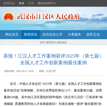
繁體閱讀
登录
注册
网站支持IPV6
主
网站首页
新闻资讯
政府信息公开
办事服务
政民互动
内
容
首页
>
新闻资讯
>
媒体报道
魅力江汉
站群导航
导
航
定
喜报！江汉人才工作案例获评2025年（第七届）
位
全国人才工作创新案例最佳案例
区
发布日期：2025-10-17 14:45 来源：江汉之声
近日，中国人才杂志社
“2025年（第七届）全国人才工作
创新案例征
集评选活动”结果揭晓，
共评出优秀组织单位12个、
最佳案例50篇、优秀
案例100篇。
其中
由江汉区委组织部申报的
《武汉市江汉区:“三张清单”精
准赋能
贯通教育科技人才发展新路径》
为湖北省唯一获评
“最佳案例”的