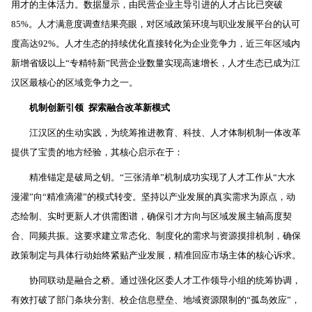
用才的主体活力。数据显示，由民营企业主导引进的人才占比已突破
85%。人才满意度调查结果亮眼，对区域政策环境与职业发展平台的认可
度高达92%。人才生态的持续优化直接转化为企业竞争力，近三年区域内
新增省级以上“专精特新”民营企业数量实现高速增长，人才生态已成为江
汉区最核心的区域竞争力之一。
机制创新引领
探索融合改革新模式
江汉区的生动实践，为统筹推进教育、科技、人才体制机制一体改革
提供了宝贵的地方经验，其核心启示在于：
精准锚定是破局之钥。“三张清单”机制成功实现了人才工作从“大水
漫灌”向“精准滴灌”的模式转变。坚持以产业发展的真实需求为原点，动
态绘制、实时更新人才供需图谱，确保引才方向与区域发展主轴高度契
合、同频共振。这要求建立常态化、制度化的需求与资源摸排机制，确保
政策制定与具体行动始终紧贴产业发展，精准回应市场主体的核心诉求。
协同联动是融合之桥。通过强化区委人才工作领导小组的统筹协调，
有效打破了部门条块分割、校企信息壁垒、地域资源限制的“孤岛效应”，