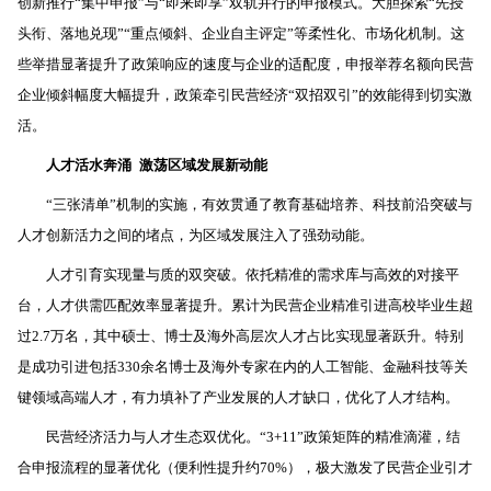
创新推行“集中申报”与“即来即享”双轨并行的申报模式。大胆探索“先授
头衔、落地兑现”“重点倾斜、企业自主评定”等柔性化、市场化机制。这
些举措显著提升了政策响应的速度与企业的适配度，申报举荐名额向民营
企业倾斜幅度大幅提升，政策牵引民营经济“双招双引”的效能得到切实激
活。
人才活水奔涌
激荡区域发展新动能
“三张清单”机制的实施，有效贯通了教育基础培养、科技前沿突破与
人才创新活力之间的堵点，为区域发展注入了强劲动能。
人才引育实现量与质的双突破。依托精准的需求库与高效的对接平
台，人才供需匹配效率显著提升。累计为民营企业精准引进高校毕业生超
过2.7万名，其中硕士、博士及海外高层次人才占比实现显著跃升。特别
是成功引进包括330余名博士及海外专家在内的人工智能、金融科技等关
键领域高端人才，有力填补了产业发展的人才缺口，优化了人才结构。
民营经济活力与人才生态双优化。“3+11”政策矩阵的精准滴灌，结
合申报流程的显著优化（便利性提升约70%），极大激发了民营企业引才