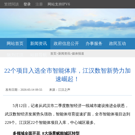
繁體閱讀
登录
注册
网站支持IPV6
主
网站首页
新闻资讯
政府信息公开
办事服务
政民互动
内
容
首页
>
新闻资讯
>
媒体报道
魅力江汉
站群导航
导
航
定
22个项目入选全市智能体库，江汉数智新势力加
位
速崛起！
区
发布日期：2026-05-14 09:55 来源：江汉之声
5月12日，记者从武汉市二季度数智经济一线城市建设推进会获悉，
武汉数智经济发展势头强劲，智能体培育提速扩面，全市智能体项目达到
229个。
江汉区22个智能体项目入库，
中心城区最多。
多领域全面开花
8大场景赋能城区转型