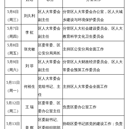
5月6日
区人大常委会
分管区人大常委会办公室，区人大城
刘久利
（周三）
副主任
乡建设与环境保护委员会
5月7日
区人大常委会
分管区人大社会建设委员会、区人大
李 虹
（周四）
副主任
教育科学文化卫生委员会
5月8日
区委常委、区
张光敏
主持区公安分局全面工作
（周五）
公安分局局长
5月9日
区人大常委会
分管区人大财政经济委员会、区人大
刘 菲
（周六）
副主任
常委会预算工作委员会
区人大常委会
5月11日
何裕生
党组书记、主
主持区人大常委会全面工作
（周一）
任
5月12日
区委常委、区
王 瑞
负责区委办公室工作
（周二）
委办公室主任
区委副书记、
5月13日
协助区委书记抓党的建设工作；负责
姜 辉
区委组织部部