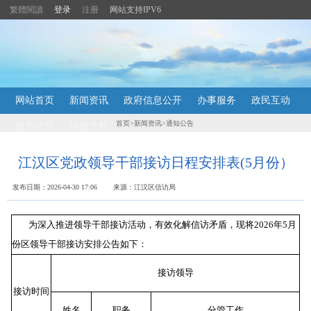
繁體閱讀
登录
注册
网站支持IPV6
主
网站首页
新闻资讯
政府信息公开
办事服务
政民互动
内
容
首页
>
新闻资讯
>
通知公告
魅力江汉
站群导航
导
航
定
江汉区党政领导干部接访日程安排表(5月份）
位
区
发布日期：2026-04-30 17:06 来源：江汉区信访局
为深入推进领导干部接访活动，有效化解信访矛盾，现将2026年5月
份区领导干部接访安排公告如下：
接访领导
接访时间
姓名
职务
分管工作