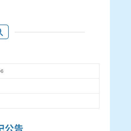
06
记公告