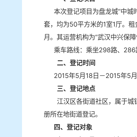
本次登记项目为盘龙城“中城
套，均为
50
平方米的
1
室
1
厅。租
月。其运营机构为“武汉中兴保障
乘车路线：乘坐
298
路、
286
二、登记时间
2015
年
5
月
18
日－
2015
年
5
三、登记地点
江汉区各街道社区，属于城
册所在地街道登记。
四、登记对象