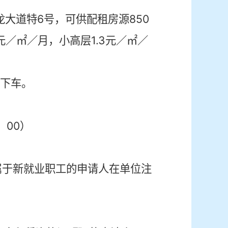
龙大道特
6
号，可供配租房源
850
元／
㎡
／月，小高层
1.3
元／
㎡
／
下车。
：
00
）
属于新就业职工的申请人在单位注