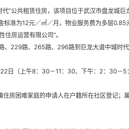
时代”公共租赁住房，该项目位于武汉市盘龙城巨
金标准为
12
元／
㎡
／月，物业服务费为多层
0.85
性住房运营有限公司”。
路、
229
路、
265
路、
296
路到巨龙大道中城时代
月
22
日（上午
8
：
30
－
11
：
30
、下午：
2
：
30
－
5
镇住房困难家庭的申请人在户籍所在社区登记；