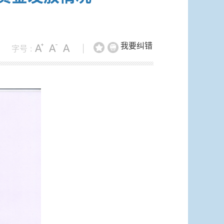
我要纠错
字号 :
|