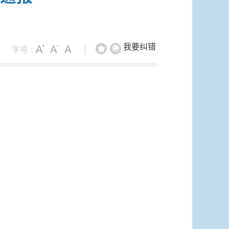
我要纠错
字号 :
|