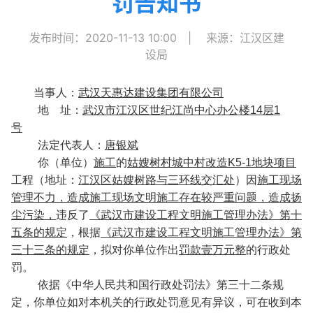
罚告知书
发布时间：2020-11-13 10:00
|
来源：江汉区建
设局
当事人：
武汉天惠达建设集团有限公司
地 址：
武汉市江汉区世纪江尚中心办公楼
14
层
1
号
法定代表人：
唐银斌
你（单位）
施工
的
姑嫂树村城中村改造K5-1地块项目
工程
（地址：
江汉区姑嫂树路与三环线交汇处
）因
施工现场
管理不力，造成施工现场文明施工存在较严重问题，造成扬
尘污染，
违反了
《武汉市建设工程文明施工管理办法》第十
五条的规定
，根据
《武汉市建设工程文明施工管理办法》第
三十三条的规定
，拟对你单位作出
罚款壹万元整
的行政处
罚。
依据《中华人民共和国行政处罚法》第三十二条规
定，你单位如对本机关的行政处罚意见有异议，可在收到本