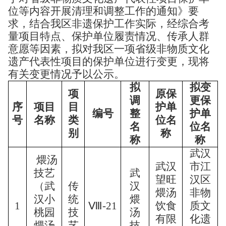
位等内容开展清理和调整工作的通知》要
求，结合我区非遗保护工作实际，经综合考
量项目特点、保护单位履责情况、传承人群
意愿等因素，拟对我区一项省级非物质文化
遗产代表性项目的保护单位进行变更，现将
有关变更情况予以公示。
拟
拟变
项
原保
调
更保
序
项目
目
护单
编号
整
护单
号
名称
类
位名
名
位名
别
称
称
称
武汉
煨汤
武汉
市江
技艺
武
望旺
汉区
（武
传
汉
煨汤
非物
汉小
统
煨
1
Ⅷ-21
饮食
质文
桃园
技
汤
有限
化遗
煨汤
艺
技