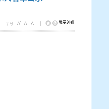
我要纠错
字号 :
|