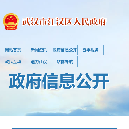
网站首页
新闻资讯
政府信息公开
办事服务
政民互动
魅力江汉
站群导航