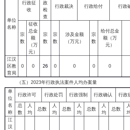
行政征
政
行政裁决
行政给付
行政
收
检
查
单位
征收
名称
总金
给付总金
宗
宗
宗
涉及金额
宗
额
额（万
数
数
数
（万元）
数
（万
元）
元）
江汉
区教
0
0
26
0
0
0
0
育局
（五）2023年行政执法案件人均办案量
单
行政许可
行政处罚
行政强制
行政确认
行政
位
名
总
人
人
人
人
总数
总数
总数
总数
称
数
均
均
均
均
江
汉