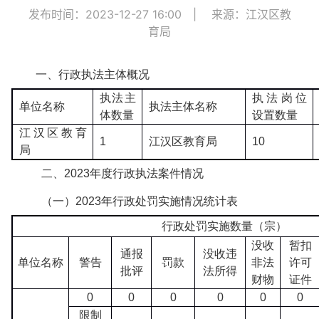
发布时间：2023-12-27 16:00
|
来源：江汉区教
育局
一、行政执法主体概况
执法主
执法岗位
单位名称
执法主体名称
体数量
设置数量
江汉区教育
1
江汉区教育局
10
局
二、2023年度行政执法案件情况
（一）2023年行政处罚实施情况统计表
行政处罚实施数量（宗）
没收
暂扣
通报
没收违
单位名称
警告
罚款
非法
许可
批评
法所得
财物
证件
0
0
0
0
0
0
限制