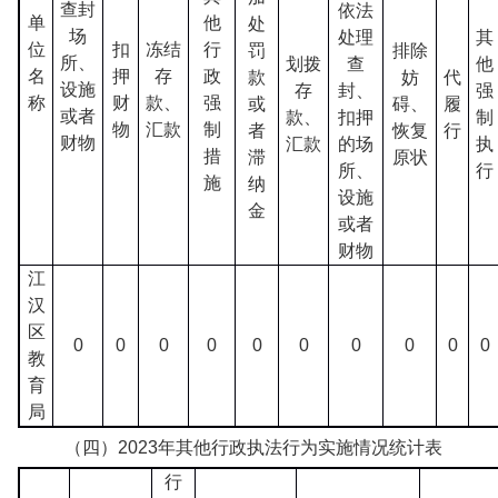
查封
依法
单
他
处
场
处理
其
位
扣
冻结
行
罚
排除
所、
划拨
查
他
名
押
存
政
款
妨
代
设施
存
封、
强
称
财
款、
强
或
碍、
履
或者
款、
扣押
制
物
汇款
制
者
恢复
行
财物
汇款
的场
执
措
滞
原状
所、
行
施
纳
设施
金
或者
财物
江
汉
区
0
0
0
0
0
0
0
0
0
0
教
育
局
（四）2023年其他行政执法行为实施情况统计表
行