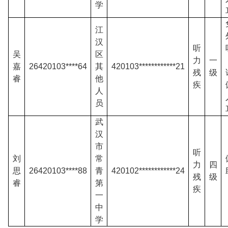
学
江
汉
听
吴
区
力
一
嘉
26420103****64
其
420103************21
残
级
睿
他
疾
人
员
武
汉
市
听
刘
常
力
四
思
26420103****88
青
420102************24
残
级
睿
第
疾
一
中
学