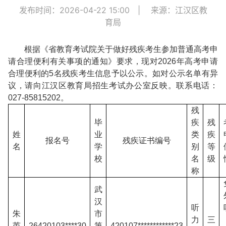
发布时间：2026-04-22 15:00
|
来源：江汉区教
育局
根据《省教育考试院关于做好残疾考生参加普通高考申
请合理便利有关事项的通知》要求，现对2026年高考申请
合理便利的5名残疾考生信息予以公示。如对公示名单有异
议，请向江汉区教育局招生考试办公室反映。联系电话：
027-85815202。
残
毕
疾
残
姓
业
类
疾
报名号
残疾证书编号
名
学
别
等
校
名
级
称
武
汉
听
朱
市
力
三
芮
26420103****30
第
420107************23