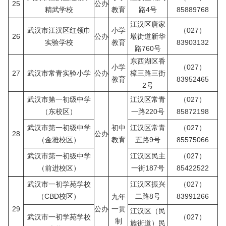
25
公办
精武学校
教育
路4号
85889768
江汉区唐家
武汉市江汉区红领巾
小学
（027）
26
公办
墩街道新华
实验学校
教育
83903132
路760号
东西湖区香
小学
（027）
27
武汉市常青实验小学
公办
樟三路三街
教育
83952465
2号
武汉市第一初级中学
江汉区常青
（027）
（东校区）
一路220号
85872198
武汉市第一初级中学
初中
江汉区常青
（027）
28
公办
（金雅校区）
教育
五路9号
85575066
武汉市第一初级中学
江汉区民主
（027）
（前进校区）
一街187号
85422522
武汉市一初学苑学校
江汉区振兴
（027）
（CBD校区）
二路8号
83991266
九年
29
公办
一贯
江汉区（民
武汉市一初学苑学校
（027）
制
族街道）民