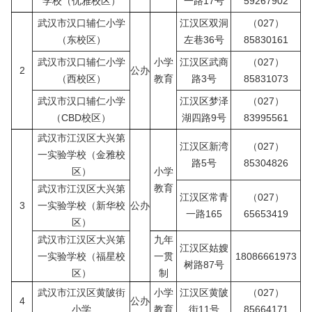
学校（优雅校区）
一路17号
59267902
武汉市汉口辅仁小学
江汉区双洞
（027）
（东校区）
左巷36号
85830161
武汉市汉口辅仁小学
小学
江汉区武商
（027）
2
公办
（西校区）
教育
路3号
85831073
武汉市汉口辅仁小学
江汉区梦泽
（027）
（CBD校区）
湖四路9号
83995561
武汉市江汉区大兴第
江汉区新湾
（027）
一实验学校（金雅校
路5号
85304826
区）
小学
教育
武汉市江汉区大兴第
江汉区常青
（027）
3
一实验学校（新华校
公办
一路165
65653419
区）
武汉市江汉区大兴第
九年
江汉区姑嫂
一实验学校（福星校
一贯
18086661973
树路87号
区）
制
武汉市江汉区黄陂街
小学
江汉区黄陂
（027）
4
公办
小学
教育
街11号
85664171