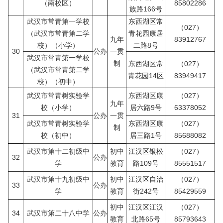
（南校区）
85802286
族路166号
武汉市常青第一学校
东西湖区常
（027）
（武汉市常青第二学
青花园康居
九年
83912767
校）（小学）
二路8号
30
公办
一贯
武汉市常青第一学校
制
东西湖区常
（027）
（武汉市常青第二学
青花园14区
83949417
校）（初中）
武汉市常青树实验学
东西湖区康
（027）
九年
校（小学）
居六路9号
63378052
31
公办
一贯
武汉市常青树实验学
东西湖区康
（027）
制
校（初中）
居三路1号
85688082
武汉市第十二初级中
初中
江汉区银松
（027）
32
公办
学
教育
路109号
85551517
武汉市第十九初级中
初中
江汉区自治
（027）
33
公办
学
教育
街242号
85429559
初中
江汉区江汉
（027）
34
武汉市第二十八中学
公办
教育
北路65号
85793643