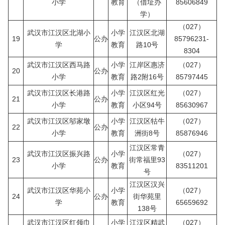
小学
教育
（借址办
85606849
学）
（027）
武汉市江汉区北湖小
小学
江汉区北湖
19
公办
85796231-
学
教育
路10号
8304
武汉市江汉区西马路
小学
江岸区惠济
（027）
20
公办
小学
教育
路2附16号
85797445
武汉市江汉区长港路
小学
江汉区红光
（027）
21
公办
小学
教育
小区94号
85630967
武汉市江汉区邬家墩
小学
江汉区牯牛
（027）
22
公办
小学
教育
洲街8号
85876946
江汉区常青
武汉市江汉区振兴路
小学
（027）
23
公办
街常福里93
小学
教育
83511201
号
江汉区汉兴
武汉市江汉区华苑小
小学
（027）
24
公办
街华苑里
学
教育
65659692
138号
武汉市江汉区红领巾
小学
江汉区精武
（027）