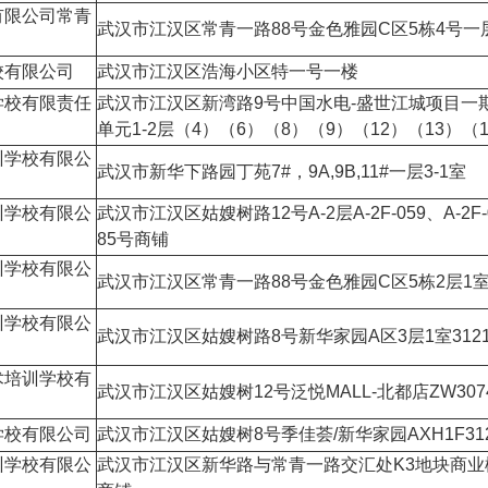
有限公司常青
武汉市江汉区常青一路88号金色雅园C区5栋4号一
校有限公司
武汉市江汉区浩海小区特一号一楼
学校有限责任
武汉市江汉区新湾路9号中国水电-盛世江城项目一期
单元1-2层（4）（6）（8）（9）（12）（13）（
训学校有限公
武汉市新华下路园丁苑7#，9A,9B,11#一层3-1室
训学校有限公
武汉市江汉区姑嫂树路12号A-2层A-2F-059、A-2F-
85号商铺
训学校有限公
武汉市江汉区常青一路88号金色雅园C区5栋2层1
训学校有限公
武汉市江汉区姑嫂树路8号新华家园A区3层1室3121-
术培训学校有
武汉市江汉区姑嫂树12号泛悦MALL-北都店ZW307
学校有限公司
武汉市江汉区姑嫂树8号季佳荟/新华家园AXH1F31
训学校有限公
武汉市江汉区新华路与常青一路交汇处K3地块商业楼