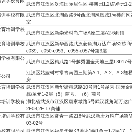
培训学校有限
武汉市江汉区泛海国际居住区·樱海园1.2栋\单元1-2
培训学校有限
武汉市江汉区北湖西路6号西北湖凤凰城1号楼商网2
室
教育培训学校
武汉市江汉区新崇光时尚广场A座二层A2-6商铺
教育培训学校
武汉市江汉区新华西路武汉菱角湖万达广场S2栋商铺c
c039、c050-c053、c055-c057号第3层
训学校有限公
武汉市江汉区精武路1号越秀国金天地三层L3017
江汉区姑嫂树村常青南园三期第A-1、A-2、A-3裙楼
任公司
房
教育培训学校
武汉市江汉区新华街精武路10号附1号越秀·国际金
栋/单元1-2层（5）商号、（6）商号
术培训学校有
湖北省武汉市江汉区唐家墩路5号武汉菱角湖万达
2F08,2F-17商铺
育培训学校有
武汉市江汉区常青一路218号武汉新唐万科广场第M
03-02号
学校有限公司
武汉市江汉区福星华府K3地块1幢1单元1-2层17、1