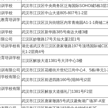
培训学校
武汉市江汉区中央商务区泛海国际SOHO城5栋3层
培训学校
武汉市江汉区中山大道805-807号1-2层
化教育培训学
武汉市江汉区汉兴街辖区内常青南园A1-1-1商铺二
培训学校
武汉市江汉区新华路385号南达大楼3楼
有限公司
江汉区妙墩路17号天仙大厦2层1号
育培训学校有
湖北省武汉市江汉区唐家墩路197号顶琇国际城C区8
元1-2层商4号
教育培训学校
江汉区解放大道1381号大洋中心3楼
培训有限公司
武汉市江汉区花楼街片世纪江尚中心4、5栋/单元1-
训学校有限公
武汉市江汉区前进四路160号(现86号)2层
培训学校有限
武汉市江汉区解放大道循礼门1381号F2层
武汉市江汉区唐家墩路5号武汉菱角湖广场3F-A室