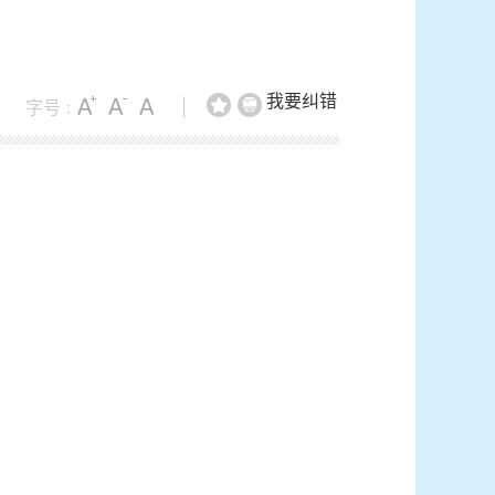
我要纠错
字号 :
|