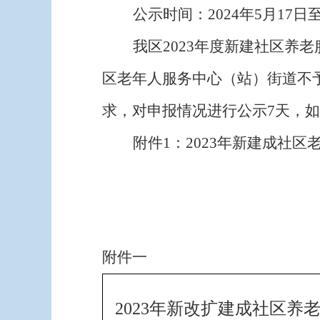
公示时间：
202
4
年
5
月
17
日
我区
202
3
年
度新建社区养老
区老年人服务中心（站）街道不
求，对申报情况进行公示
7
天
，如
附件
1
：
2023
年新建成社区
附件一
2023年新改扩建成社区