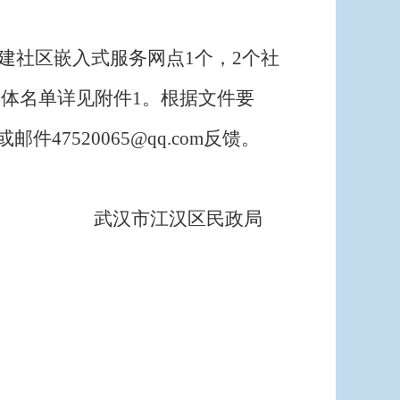
建社区嵌入式服务网点
1
个，
2
个社
具体名单详见附件
1
。根据文件要
或邮件
47520065@qq.com
反馈。
武汉市
江汉区
民政局