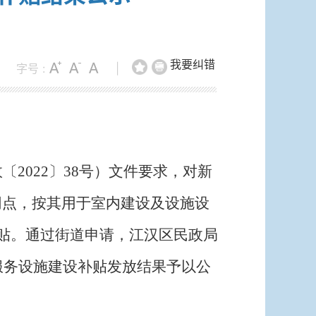
我要纠错
字号 :
|
政
〔
2022
〕
38
号）
文件要求
，
对新
网点，按其用于室内建设及设施设
贴
。
通过街道申请，江汉区
民政局
服务设施建设补贴发放
结果予以公