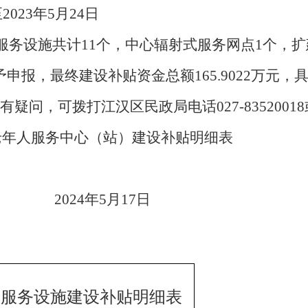
至
202
3
年
5
月
24
日
服务设施共计
11
个，中心辐射式服务网点
1
个，扩
予申报，最终建设补贴资金总额
165.9022
万元，
有疑问，可拨打江汉区民政局电话
027-83520018
老年人服务中心（站）建设补贴明细表
202
4
年
5
月
17
日
养老服务设施建设补贴明细表