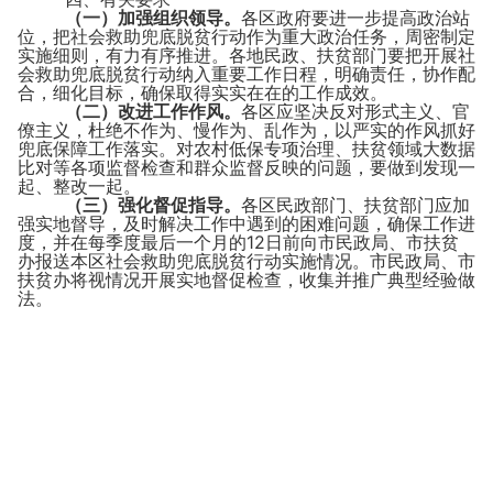
（一）加强组织领导。
各区政府要进一步提高政治站
位，把社会救助兜底脱贫行动作为重大政治任务，周密制定
实施细则，有力有序推进。各地民政、扶贫部门要把开展社
会救助兜底脱贫行动纳入重要工作日程，明确责任，协作配
合，细化目标，确保取得实实在在的工作成效。
（二）改进工作作风。
各区应坚决反对形式主义、官
僚主义，杜绝不作为、慢作为、乱作为，以严实的作风抓好
兜底保障工作落实。对农村低保专项治理、扶贫领域大数据
比对等各项监督检查和群众监督反映的问题，要做到发现一
起、整改一起。
（三）强化督促指导。
各区民政部门、扶贫部门应加
强实地督导，及时解决工作中遇到的困难问题，确保工作进
12
度，并在每季度最后一个月的
日前向市民政局、市扶贫
办报送本区社会救助兜底脱贫行动实施情况。市民政局、市
扶贫办将视情况开展实地督促检查，收集并推广典型经验做
法。