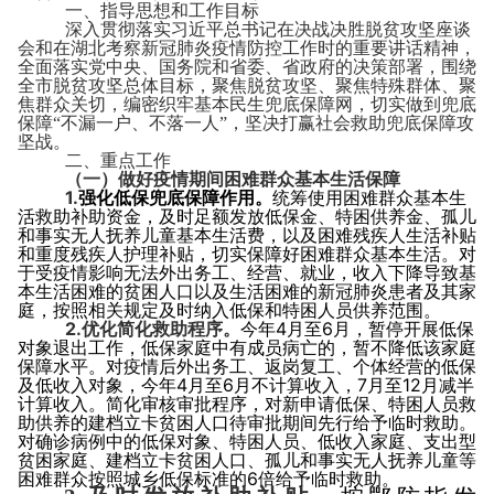
一、指导思想和工作目标
深入贯彻落实习近平总书记在决战决胜脱贫攻坚座谈
会和在湖北考察新冠肺炎疫情防控工作时的重要讲话精神，
全面落实党中央、国务院和省委、省政府的决策部署，围绕
全市脱贫攻坚总体目标，聚焦脱贫攻坚、聚焦特殊群体、聚
焦群众关切，编密织牢基本民生兜底保障网，切实做到兜底
保障“不漏一户、不落一人”，坚决打赢社会救助兜底保障攻
坚战。
二、重点工作
（一）做好疫情期间困难群众基本生活保障
1.
强化低保兜底保障作用。
统筹使用困难群众基本生
活救助补助资金，及时足额发放低保金、特困供养金、孤儿
和事实无人抚养儿童基本生活费，以及困难残疾人生活补贴
和重度残疾人护理补贴，切实保障好困难群众基本生活。对
于受疫情影响无法外出务工、经营、就业，收入下降导致基
本生活困难的贫困人口以及生活困难的新冠肺炎患者及其家
庭，按照相关规定及时纳入低保和特困人员供养范围。
2.
4
6
优化简化救助程序。
今年
月至
月，暂停开展低保
对象退出工作，低保家庭中有成员病亡的，暂不降低该家庭
保障水平。对疫情后外出务工、返岗复工、个体经营的低保
4
6
7
12
及低收入对象，今年
月至
月不计算收入，
月至
月减半
计算收入。简化审核审批程序，对新申请低保、特困人员救
助供养的建档立卡贫困人口待审批期间先行给予临时救助。
对确诊病例中的低保对象、特困人员、低收入家庭、支出型
贫困家庭、建档立卡贫困人口、孤儿和事实无人抚养儿童等
6
困难群众按照城乡低保标准的
倍给予临时救助。