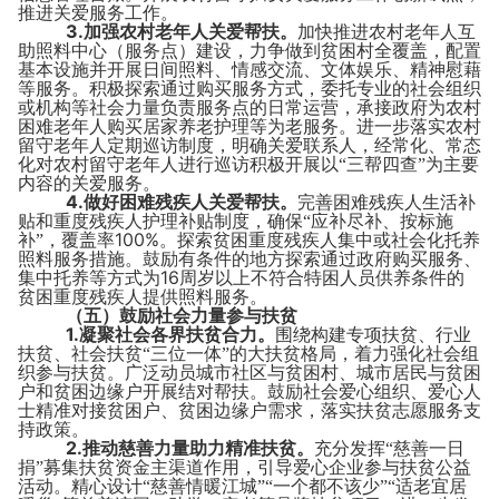
推进关爱服务工作。
3.
加强农村老年人关爱帮扶。
加快推进农村老年人互
助照料中心（服务点）建设，力争做到贫困村全覆盖，配置
基本设施并开展日间照料、情感交流、文体娱乐、精神慰藉
等服务。积极探索通过购买服务方式，委托专业的社会组织
或机构等社会力量负责服务点的日常运营，承接政府为农村
困难老年人购买居家养老护理等为老服务。进一步落实农村
留守老年人定期巡访制度，明确关爱联系人，经常化、常态
化对农村留守老年人进行巡访积极开展以“三帮四查”为主要
内容的关爱服务。
4.
做好困难残疾人关爱帮扶。
完善困难残疾人生活补
贴和重度残疾人护理补贴制度，确保“应补尽补、按标施
100%
补”，覆盖率
。探索贫困重度残疾人集中或社会化托养
照料服务措施。鼓励有条件的地方探索通过政府购买服务、
16
集中托养等方式为
周岁以上不符合特困人员供养条件的
贫困重度残疾人提供照料服务。
（五）鼓励社会力量参与扶贫
1.
凝聚社会各界扶贫合力。
围绕构建专项扶贫、行业
扶贫、社会扶贫“三位一体”的大扶贫格局，着力强化社会组
织参与扶贫。广泛动员城市社区与贫困村、城市居民与贫困
户和贫困边缘户开展结对帮扶。鼓励社会爱心组织、爱心人
士精准对接贫困户、贫困边缘户需求，落实扶贫志愿服务支
持政策。
2.
推动慈善力量助力精准扶贫。
充分发挥“慈善一日
捐”募集扶贫资金主渠道作用，引导爱心企业参与扶贫公益
活动。精心设计“慈善情暖江城”“一个都不该少”“适老宜居