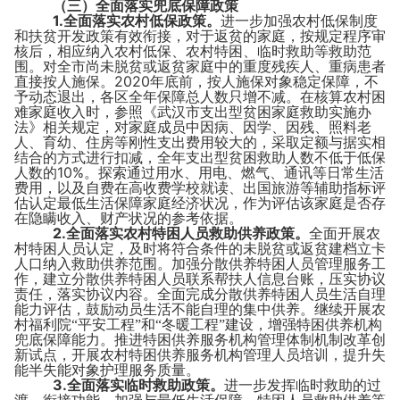
（三）全面落实兜底保障政策
1.
全面落实农村低保政策。
进一步加强农村低保制度
和扶贫开发政策有效衔接，对于返贫的家庭，按规定程序审
核后，相应纳入农村低保、农村特困、临时救助等救助范
围。对全市尚未脱贫或返贫家庭中的重度残疾人、重病患者
2020
直接按人施保。
年底前，按人施保对象稳定保障，不
予动态退出，各区全年保障总人数只增不减。在核算农村困
难家庭收入时，参照《武汉市支出型贫困家庭救助实施办
法》相关规定，对家庭成员中因病、因学、因残、照料老
人、育幼、住房等刚性支出费用较大的，采取定额与据实相
结合的方式进行扣减，全年支出型贫困救助人数不低于低保
10%
人数的
。探索通过用水、用电、燃气、通讯等日常生活
费用，以及自费在高收费学校就读、出国旅游等辅助指标评
估认定最低生活保障家庭经济状况，作为评估该家庭是否存
在隐瞒收入、财产状况的参考依据。
2.
全面落实农村特困人员救助供养政策。
全面开展农
村特困人员认定，及时将符合条件的未脱贫或返贫建档立卡
人口纳入救助供养范围。加强分散供养特困人员管理服务工
作，建立分散供养特困人员联系帮扶人信息台账，压实协议
责任，落实协议内容。全面完成分散供养特困人员生活自理
能力评估，鼓励动员生活不能自理的集中供养。继续开展农
村福利院“平安工程”和“冬暖工程”建设，增强特困供养机构
兜底保障能力。推进特困供养服务机构管理体制机制改革创
新试点，开展农村特困供养服务机构管理人员培训，提升失
能半失能对象护理服务质量。
3.
全面落实临时救助政策。
进一步发挥临时救助的过