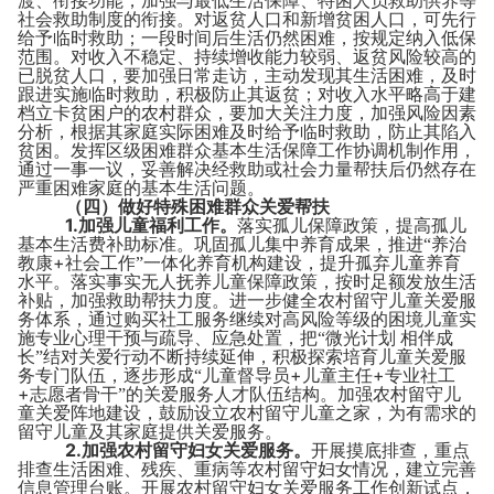
渡、衔接功能，加强与最低生活保障、特困人员救助供养等
社会救助制度的衔接。对返贫人口和新增贫困人口，可先行
给予临时救助；一段时间后生活仍然困难，按规定纳入低保
范围。对收入不稳定、持续增收能力较弱、返贫风险较高的
已脱贫人口，要加强日常走访，主动发现其生活困难，及时
跟进实施临时救助，积极防止其返贫；对收入水平略高于建
档立卡贫困户的农村群众，要加大关注力度，加强风险因素
分析，根据其家庭实际困难及时给予临时救助，防止其陷入
贫困。发挥区级困难群众基本生活保障工作协调机制作用，
通过一事一议，妥善解决经救助或社会力量帮扶后仍然存在
严重困难家庭的基本生活问题。
（四）做好特殊困难群众关爱帮扶
1.
加强儿童福利工作。
落实孤儿保障政策，提高孤儿
基本生活费补助标准。巩固孤儿集中养育成果，推进“养治
+
教康
社会工作”一体化养育机构建设，提升孤弃儿童养育
水平。落实事实无人抚养儿童保障政策，按时足额发放生活
补贴，加强救助帮扶力度。进一步健全农村留守儿童关爱服
务体系，通过购买社工服务继续对高风险等级的困境儿童实
施专业心理干预与疏导、应急处置，把“微光计划 相伴成
长”结对关爱行动不断持续延伸，积极探索培育儿童关爱服
+
+
务专门队伍，逐步形成“儿童督导员
儿童主任
专业社工
+
志愿者骨干”的关爱服务人才队伍结构。加强农村留守儿
童关爱阵地建设，鼓励设立农村留守儿童之家，为有需求的
留守儿童及其家庭提供关爱服务。
2.
加强农村留守妇女关爱服务。
开展摸底排查，重点
排查生活困难、残疾、重病等农村留守妇女情况，建立完善
信息管理台账。开展农村留守妇女关爱服务工作创新试点，