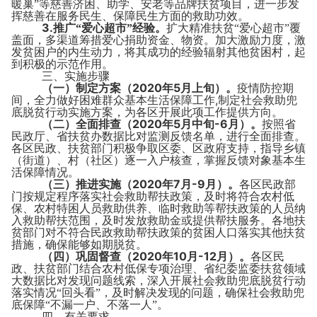
暖巢”等慈善济困、助学、安老等品牌扶贫项目，进一步发
挥慈善在服务民生、保障民生方面的救助功效。
3.
推广“爱心超市”经验。
扩大精准扶贫“爱心超市”覆
盖面，多渠道筹措爱心捐助资金、物资。加大激励力度，激
发贫困户的内生动力，将其成功的经验辐射其他贫困村，起
到积极的示范作用。
三、实施步骤
2020
5
（一）制定方案（
年
月上旬）。
疫情防控期
,
间，全力做好困难群众基本生活保障工作
制定社会救助兜
底脱贫行动实施方案，为各区开展此项工作提供方向。
2020
5
-6
（二）全面排查（
年
月中旬
月）。
按照省
民政厅、省扶贫办数据比对监测反馈名单，进行全面排查。
各区民政、扶贫部门积极争取区委、区政府支持，指导乡镇
（街道）、村（社区）逐一入户核查，掌握反馈对象基本生
活保障情况。
2020
7
-9
（三）推进实施（
年
月
月）。
各区民政部
门按规定程序落实社会救助帮扶政策，及时将符合农村低
保、农村特困人员救助供养、临时救助等帮扶政策的人员纳
入救助帮扶范围，及时发放救助金或提供帮扶服务。各地扶
贫部门对不符合民政救助帮扶政策的贫困人口落实其他扶贫
措施，确保能够如期脱贫。
2020
10
-12
（四）巩固督查（
年
月
月）。
各区民
政、扶贫部门结合农村低保专项治理、省纪委监委扶贫领域
大数据比对发现问题线索，深入开展社会救助兜底脱贫行动
落实情况“回头看”，及时解决发现的问题，确保社会救助兜
底保障“不漏一户、不落一人”。
四、有关要求