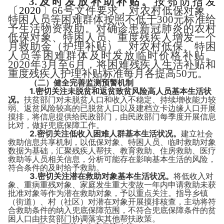
3.
及时发放补助补贴。
按鄂防指发
〔
2020
〕
66
号文件要求，对农村低保对象、
特困人员等困难群体按照不低于
300
元标准给
予生活物资救助。对确诊患新冠肺炎的农村
低保对象、特困人员、重度残疾人增发一个
月救助金（护理补贴）。对农村低保、特困
人员等困难群体及时发放临时价格补贴。
2020
年
3
月至
6
月，将困难残疾人生活补贴和
重度残疾人护理补贴标准每月各提高
50
元。
（二）健全完善监测预警机制
1.
密切关注未脱贫和返贫致贫风险高人员基本生活状
况。
扶贫部门对未脱贫人口和收入不稳定、持续增收能力较
弱、返贫风险较高的已脱贫人口以及建档立卡边缘人口开展
摸排，将信息提供给民政部门，由民政部门每季度开展信息
比对，做好兜底保障工作。
2.
密切关注低收入困难人群基本生活状况。
建立社会
救助信息共享机制，以低保对象、特困人员、临时救助对象
数据为基础，汇聚残疾人帮扶、教育救助、住房救助、医疗
救助等人员相关信息，分析可能存在影响基本生活的风险，
符合条件的及时给予救助。
3.
密切关注潜在救助对象基本生活状况。
将低收入对
象、重病重残对象、家庭发生重大变故一年内申请救助未获
批准对象等作为潜在救助对象，予以重点关注。指导乡镇
（街道）、村（社区）对潜在对象开展摸排核查，主动将符
合救助条件的纳入兜底保障范围，不符合兜底保障条件的贫
困人口由扶贫部门协调落实其他帮扶政策。