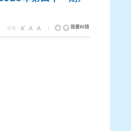
我要纠错
字号 :
|