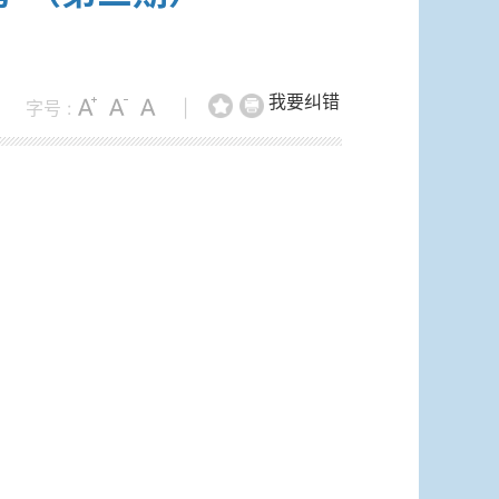
我要纠错
字号 :
|