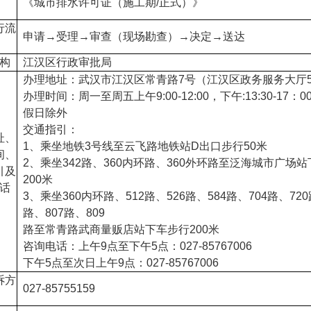
《城市排水许可证（施工期/正式）》
行流
申请→受理→审查（现场勘查）→决定→送达
构
江汉区行政审批局
办理地址：武汉市江汉区常青路7号（江汉区政务服务大厅5
办理时间：周一至周五上午9:00-12:00，下午:13:30-17：
假日除外
交通指引：
址、
1、乘坐地铁3号线至云飞路地铁站D出口步行50米
间、
2、乘坐342路、360内环路、360外环路至泛海城市广场
引及
200米
话
3、乘坐360内环路、512路、526路、584路、704路、720
路、807路、809
路至常青路武商量贩店站下车步行200米
咨询电话：上午9点至下午5点：027-85767006
下午5点至次日上午9点：027-85767006
诉方
027-85755159