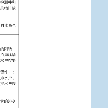
用检测井和
污染物排放
且排水符合
径的图纸
湖泊局现场
排水户按要
拟留件）；
的排水户，
他排水户按
名录的排水