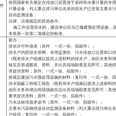
按照国家有关规定在排放口设置便于采样和水量计量的专
件
计量设备；列入重点排污单位名录的排水户已安装主要水
自动监测设备；
法律、法规规定的其他条件。
施工作业需排水的，建设单位应当已修建预处理设施，
本条第一款第二项规定的标准。
新办：
排水许可申请表（原件、一式一份、拟留件）；
排水户内部排水管网、专用监测井、污水排放口位置和口
（既有排水户或难以提供上述材料的排水户，由区水务和
核实后形成图表、资料，并出具现场勘查意见即可；其他
求提供资料；原件、一式一份、拟留件）；
按规定建设污水预处理设施的材料（复印件、一式一份、
排水隐蔽工程竣工报告（既有排水户或难以提供上述材料
由区水务和湖泊局现场核实后出具现场勘查意见即可；其
要求提供资料；原件、一式一份、拟留件）；
污水达标排放承诺书（原件、一式一份、拟留件）；
主要水污染物排放自动监测设备材料（列入重点排污单位
户提供；复印件、一式一份、拟留件）；