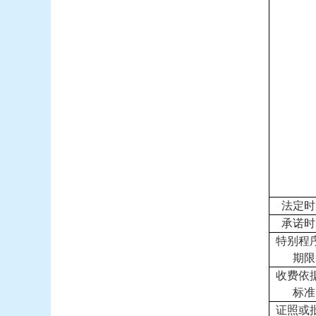
法定时
承诺时
特别程
期限
收费依
标准
证照或