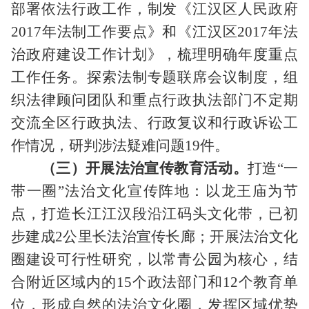
部署依法行政工作，制发《江汉区人民政府
2017
年法制工作要点》和《江汉区
2017
年法
治政府建设工作计划》，梳理明确年度重点
工作任务。探索法制专题联席会议制度，组
织法律顾问团队和重点行政执法部门不定期
交流全区行政执法、行政复议和行政诉讼工
作情况，研判涉法疑难问题
19
件。
（三）开展法治宣传教育活动。
打造
“一
带一圈”法治文化宣传阵地：以龙王庙为节
点，打造长江江汉段沿江码头文化带，已初
步建成
2
公里长法治宣传长廊；开展法治文化
圈建设可行性研究，以常青公园为核心，结
合附近区域内的
15
个政法部门和
12
个教育单
位，形成自然的法治文化圈，发挥区域优势