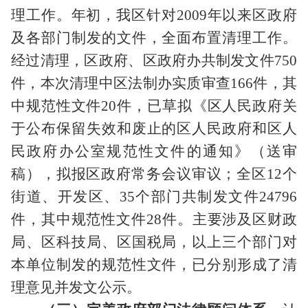
理工作。年初，我区针对
2009
年以来区政府
及各部门制发的文件，全面布置清理工作。
经过清理，区政府、区政府办共制发文件
750
件，本次清理中区法制办实质审查
166
件，其
中规范性文件
20
件，已草拟《区人民政府关
于公布保留失效和废止的区人民政府和区人
民政府办公室规范性文件的通知》（送审
稿），拟报区政府常务会议审议；全区
12
个
街道、开发区、
35
个部门共制发文件
24796
件，其中规范性文件
28
件。主要涉及区财政
局、区科技局、区国税局，以上三个部门对
本单位制发的规范性文件，已分别形成了清
理意见并发文公示。