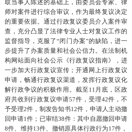
取当事人陈述的基础上，由委员会专家、律
师对案件进行综合审议，作为最终复议决定
的重要依据。通过行政复议委员介入案件审
查，充分凸显了法律专业人士对复议工作的
监督指导，克服了“闭门办案”的缺陷，进一
步提升了办案质量和社会公信力。在法制机
构网站面向社会公示《行政复议指南》，进
一步加大行政复议宣传；开通网上行政复议
申请，畅通行政复议渠道，发挥行政复议化
解行政争议的积极作用。截至
11
月底，区政
府共收到行政复议申请
57
件，受理
42
件，不
予受理
2
件，制发告知书
12
件，申请人主动撤
回申请
1
件；已审结
38
件：其中自愿撤回申请
8
件、维持
13
件、撤销原具体行政行为
17
件，