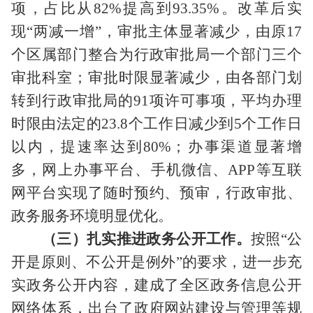
项，占比从
82%
提高到
93.35%
。改革后实
现“两减一增”，审批主体显著减少，由原
17
个区属部门整合为行政审批局一个部门三个
审批科室；审批时限显著减少，由各部门划
转到行政审批局的
91
项许可事项，平均办理
时限由法定的
23.8
个工作日减少到
5
个工作日
以内，提速率达到
80%
；办事渠道显著增
多，网上办事平台、手机微信、
APP
等互联
网平台实现了随时预约、预审，行政审批、
政务服务环境明显优化。
（三）扎实推进政务公开工作。
按照
“公
开是原则、不公开是例外”的要求，进一步充
实政务公开内容，建成了全区政务信息公开
网络体系，出台了政府网站建设与管理等规