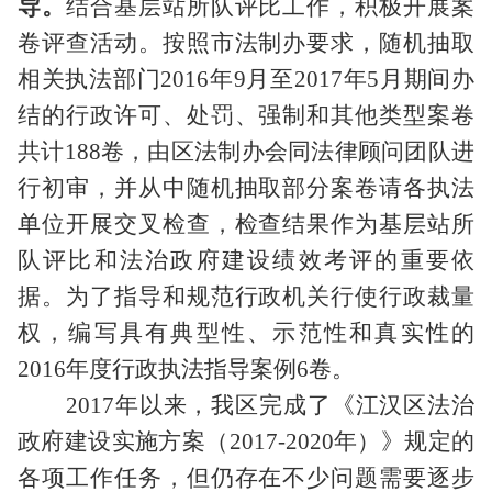
导。
结合基层站所队评比工作，积极开展案
卷评查活动。按照市法制办要求，随机抽取
相关执法部门
2016
年
9
月至
2017
年
5
月期间办
结的行政许可、处罚、强制和其他类型案卷
共计
188
卷，由区法制办会同法律顾问团队进
行初审，并从中随机抽取部分案卷请各执法
单位开展交叉检查，检查结果作为基层站所
队评比和法治政府建设绩效考评的重要依
据。为了指导和规范行政机关行使行政裁量
权，编写具有典型性、示范性和真实性的
2016
年度行政执法指导案例
6
卷。
2017
年以来，我区完成了《江汉区法治
政府建设实施方案（
2017-2020
年）》规定的
各项工作任务，但仍存在不少问题需要逐步