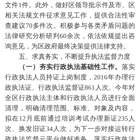
文件
1
件。此外，做好区领导批示件及市、区
相关法规文件征求意见工作，提供合法性审
查建议
70
多件次。积极参与各类矛盾问题的
法律研究分析研判
60
余次，依法依规提出咨
询意见，为区政府最终决策提供法律支持。
五、求真务实，不断提升执法监督力度
（一）夯实行政执法基础性工作。
落实
行政执法人员持证上岗制度，
2016
年办理行
政执法证、行政执法监督证
861
人次。今年对
全区行政执法主体和行政执法人员进行全面
清理，明确清理范围、标准、对象及内容，
拟在
12
月底前通过培训考试办理新证
235
人
次、换发旧证
34
人次，为下一步对接运转行
政执法监督云平台做好准备。落实行政执法