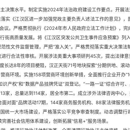
主决策水平。制定实施2024年法治政府建设工作要点。开展法
进落实《江汉区进一步加强党政主要负责人述法工作的意见》，
法会议。严格贯彻执行《2024年市人民政府立法工作计划》，
行街高质量发展。将《江汉区突发公共卫生事件应急预案》列入
范性文件监督管理，严把“准入关”。严格贯彻落实重大决策法
议进行合法性审核。开展涉法类重大事项研判45次，提出法律意
长达8年的项目梗阻，汉正天街71号地块探索“分期供地、滚动
商环境。实施158项营商环境创新举措，全面推行企业开办“105
知识产权”和“数据产品挂牌凭证”双登记。“一路一证”综合许可
13家，总量达到114家，居全市第二。成立涉外法律咨询中心，
面对面”品牌活动17期，144家商务服务机构、88家法律服务
全国统一大市场建设，严格落实公平竞争审查制度。动态调整行
续完善社会信用体系建设，创新拓展“信易+”服务场景。