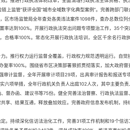
质效。推进行政执法体制改革，全面清理行政执法主体资格、执
检链上监管”获评全国“城市全域数字化典型案例”。完善跨部门
法，区市场监管局全年查处各类违法案件1098件，查办总数位
置率达到100%。开展行政执法突出问题专项整治工作，35个
卷，合格率100%。常态化开展行政执法培训，全区千余名行
合力。推行权力运行监督全覆盖，行政权力规范透明运行。自觉
提案办复率100%。围绕省市区决策部署狠抓贯彻落实，加大政府
加强审计监督，全年开展审计项目29项，出具审计报告和报送专
实六项举措，全年行政机关负责人出庭102人次，其中主要负责人
函、督办函、建议书等75份。健全完善法治督察、行政执法监
索共享、结果互通，释放叠加效应。完善政府信息发布机制，持
定。持续深化信访法治化工作，完善31项工作机制和19个信访