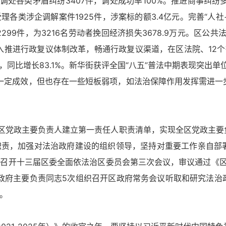
调处各类矛盾纠纷3407件，调处成功率100%。推进商事纠纷
各类涉企调解案件1925件，涉案标的额3.4亿元。完善“人社
2299件，为3216名劳动者挽回经济损失3678.9万元。区
入推进行政复议体制改革，畅通行政复议渠道，在区法院、12
，同比增长83.1%。新华街获评全国“八五”普法中期表现突出单
了一定成效，但也存在一些短板弱项，如法治保障作用发挥需进
全区党政主要负责人建立第一责任人职责清单，实现全区党政主
职责，加强对法治政府建设的组织领导，坚持对重要工作亲自部
召开十三届区委全面依法治区委员会第三次会议，审议通过《区
区政府主要负责同志5次组织召开区政府常务会议听取和研究法
。