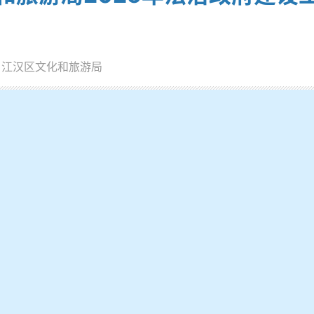
：江汉区文化和旅游局
江汉区文化和旅游局
2025
年法治政府建设工作情况报告
领导下，我局坚持以依法行政为核心，以普法教育为先导，以制度
建设工作。现将相关工作报告如下：
基
治政府建设工作，将其纳入年度工作要点，与业务工作同部署、同
政能力和依法行政水平为重点，将法治思想、宪法及文旅法律法
化学法用法。
负责人履行推进法治建设第一责任人职责，把法治建设纳入本单