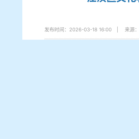
发布时间：2026-03-18 16:00
|
来源
2025年度，在区委、区政府的坚强
实依法行政工作责任制，深入推进法治政府
一、2025年主要工作
（一）强化组织领导，筑牢法治建设根
一是健全工作机制。
局党组高度重视法
各项工作有人抓、有人管、落到实处。
二是深化理论学
习。
坚持以提高依法执
审、廉政教育活动，组织干部职工参加无纸
三是压实主体责任。
严格落实党政主要