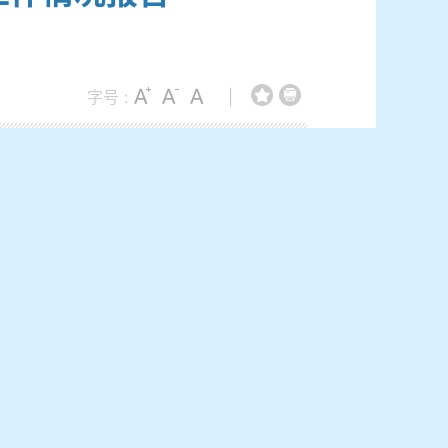
字号 :
|
建设为保障，以强化监督管理为手段，全面落
落实。成立“法治建设”工作领导小组，确保
规纳入年度学习计划。坚持开展线上旁听庭
位发展总体规划和年度工作计划，将法治建