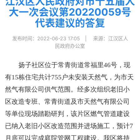
江汉区人民政府对市十五届人
大一次会议第20220059号
代表建议的答复
发布时间：2022-06-23 17:05
|
来源：江汉区人
民政府办公室
扬子社区位于常青街道常福里
46
号，
现
有
15
栋住宅共计
755
户未安装天然气，为市天
然气有限公司供气范围。经
多次组织
老旧小
区改造专班、常青街道及市天然气有限公司
等单位
现场踏勘研判
，该片区燃气管道建设
已
纳入老旧小区改造范围
并
进场施工，
预计
7
月底可以完成
庭院
管网工程建设。我区将
持