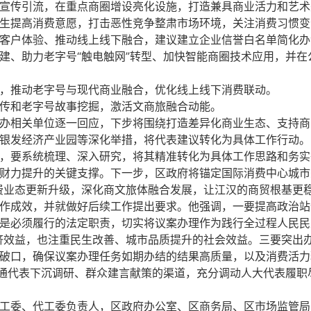
宣传引流，在重点商圈增设亮化设施，打造兼具商业活力和艺术
生提高消费意愿，打击恶性竞争整肃市场环境，关注消费习惯变
客户体验、推动线上线下融合，建议建立企业信誉白名单简化办
建、助力老字号“触电触网”转型、加快智能商圈技术应用，并在
，推动老字号与现代商业融合，优化线上线下消费联动。
传和老字号故事挖掘，激活文商旅融合动能。
办相关单位逐一回应，下步将围绕打造差异化商业生态、支持商
银发经济产业园等深化举措，将代表建议转化为具体工作行动。
，要系统梳理、深入研究，将其精准转化为具体工作思路和务实
财力提升的关键支撑。下一步，区政府将锚定国际消费中心城市
费业态更新升级，深化商文旅体融合发展，让江汉的商贸根基更
作成效，并就做好后续工作提出要求。他强调，一要提高政治站
是必须履行的法定职责，切实将议案办理作为践行全过程人民民
济效益，也注重民生改善、城市品质提升的社会效益。三要突出办
破口，确保议案办理任务如期办结的结果高质量，以及消费活力
畅通代表下沉调研、群众建言献策的渠道，充分调动人大代表履
工委、代工委负责人，区政府办公室、区商务局、区市场监管局