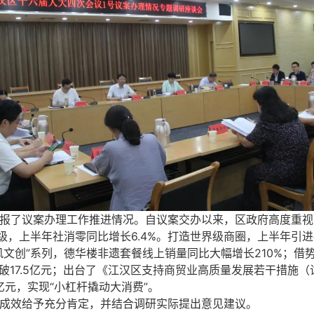
报了议案办理工作推进情况。自议案交办以来，区政府高度重视
级，上半年社消零同比增长6.4%。打造世界级商圈，上半年引
文创”系列，德华楼非遗套餐线上销量同比大幅增长210%；借势
售额破17.5亿元；出台了《江汉区支持商贸业高质量发展若干措施
9亿元，实现“小杠杆撬动大消费”。
成效给予充分肯定，并结合调研实际提出意见建议。