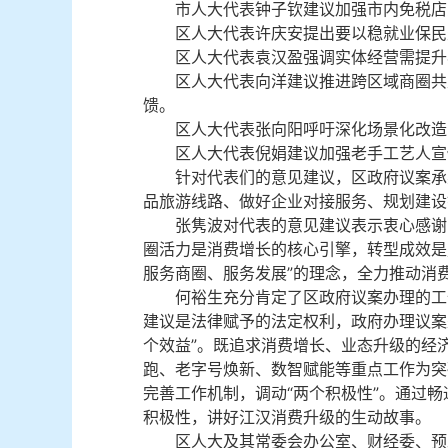
市人大代表钟子钦建议加强市内免税店
区人大代表许庆安提出要以稳就业保民
区人大代表袁汉盈强调实体经营需提升
区人大代表向洋建议推进跨区域商圈共
馈。
区人大代表张向阳呼吁深化场景化改造
区人大代表倪娟建议加强老手工艺人宣
针对代表们的意见建议，区政府议案承
品旅游线路、做好企业对接服务、规划建设
张隽波对代表的意见建议表示衷心感谢
圈活力是消费增长的核心引擎，转型成效是
服务商圈、服务发展”的理念，全力推动消
何裕生充分肯定了区政府议案办理的工
建议是法律赋予的法定权利，政府办理议案
个效益”。既追求消费增长、业态升级的经
跑、老字号焕新、数智赋能等重点工作为突
完善工作机制，调动“两个积极性”。通过
积极性，讲好江汉消费升级的生动故事。
区人大及其常委会办公室、财经委、预