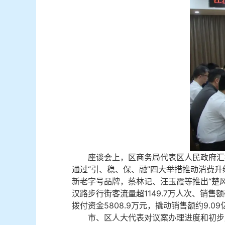
座谈会上，区商务局代表区人民政府汇
通过“引、稳、保、融”四大举措推动消费升
新老字号品牌，蔡林记、汪玉霞等推出“楚风
汉路步行街客流量超1149.7万人次、销
拨付资金5808.9万元，撬动销售额约9.0
市、区人大代表对议案办理进度和初步