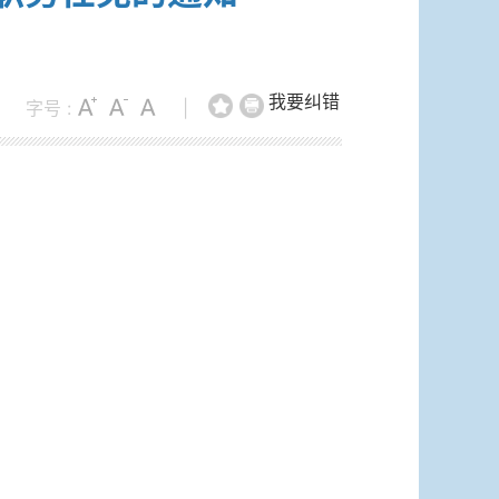
我要纠错
字号 :
|