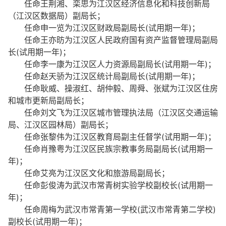
任命王荆湘、栾思为江汉区经济信息化和科技创新局
（江汉区数据局）副局长；
任命申一览为江汉区财政局副局长(试用期一年)；
任命王亦昉为江汉区人民政府国有资产监督管理局副局
长(试用期一年)；
任命李一康为江汉区人力资源局副局长(试用期一年)；
任命赵天骄为江汉区统计局副局长(试用期一年)；
任命耿威、操淑红、胡仲毅、周舜、张斌为江汉区住房
和城市更新局副局长；
任命刘文飞为江汉区城市管理执法局（江汉区交通运输
局、江汉区园林局）副局长；
任命张黎伟为江汉区教育局副主任督学(试用期一年)；
任命肖豫粤为江汉区民族宗教事务局副局长(试用期一
年)；
任命艾亮为江汉区文化和旅游局副局长；
任命彭俊涛为武汉市常青树实验学校副校长(试用期一
年)；
任命周梅为武汉市常青第一学校(武汉市常青第二学校)
副校长(试用期一年)；