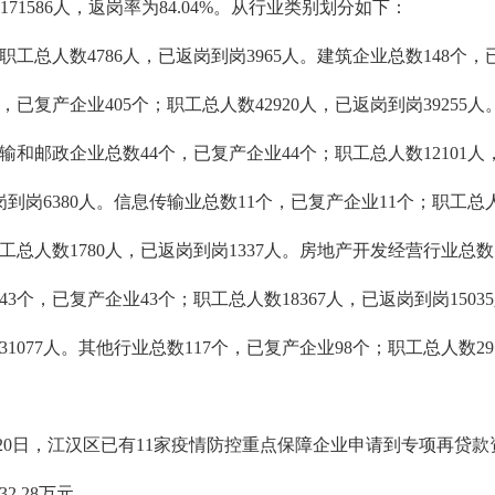
岗171586人，返岗率为84.04%。从行业类别划分如下：
工总人数4786人，已返岗到岗3965人。建筑企业总数148个，已
个，已复产企业405个；职工总人数42920人，已返岗到岗3925
运输和邮政企业总数44个，已复产企业44个；职工总人数12101人
岗到岗6380人。信息传输业总数11个，已复产企业11个；职工总人
工总人数1780人，已返岗到岗1337人。房地产开发经营行业总数7
3个，已复产企业43个；职工总人数18367人，已返岗到岗150
31077人。其他行业总数117个，已复产企业98个；职工总人数291
20日，江汉区已有11家疫情防控重点保障企业申请到专项再贷款资金合
.28万元。