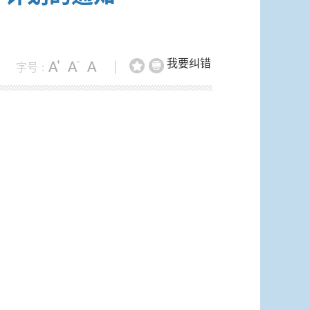
我要纠错
字号 :
|