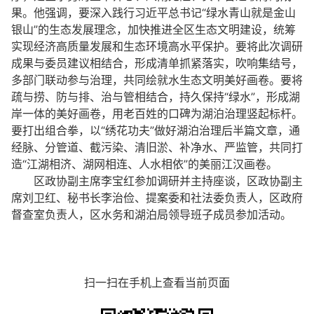
果。他强调，要深入践行习近平总书记“绿水青山就是金山
银山”的生态发展理念，加快推进全区生态文明建设，统筹
实现经济高质量发展和生态环境高水平保护。要将此次调研
成果与委员建议相结合，形成清单抓紧落实，吹响集结号，
多部门联动参与治理，共同绘就水生态文明美好画卷。要将
疏与捞、防与排、治与管相结合，持久保持“绿水”，形成湖
岸一体的美好画卷，用老百姓的口碑为湖泊治理竖起标杆。
要打出组合拳，以“绣花功夫”做好湖泊治理后半篇文章，通
经脉、分管道、截污染、清旧淤、补净水、严监管，共同打
造“江湖相济、湖网相连、人水相依”的美丽江汉画卷。
区政协副主席李宝红参加调研并主持座谈，区政协副主
席刘卫红、秘书长李治俭、提案委和社法委负责人，区政府
督查室负责人，区水务和湖泊局领导班子成员参加活动。
扫一扫在手机上查看当前页面