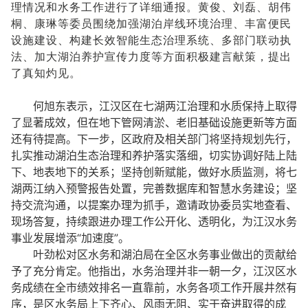
理情况和水务工作进行了详细通报。黄俊、刘磊、胡伟
桐、康琳等委员围绕加强湖泊岸线环境治理、丰富便民
设施建设、构建长效智能生态治理系统、多部门联动执
法、加大湖泊养护宣传力度等方面积极建言献策，提出
了真知灼见。
何旭东表示，江汉区在七湖两江治理和水质保持上取得
了显著成效，但在地下管网清淤、老旧基础设施更新等方面
还有待提高。下一步，区政府及相关部门将坚持规划先行，
扎实推动湖泊生态治理和养护落实落细，切实协调好陆上陆
下、地表地下的关系；坚持创新赋能，做好水质监测，将七
湖两江纳入预警报告处置，完善数据库和智慧水务建设；坚
持交流沟通，以提案办理为抓手，邀请政协委员实地查看、
现场答复，持续跟进办理工作公开化、透明化，为江汉水务
事业发展增添“加速度”。
叶劲松对区水务和湖泊局在全区水务事业做出的贡献给
予了充分肯定。他指出，水务治理并非一朝一夕，江汉区水
务成绩在全市绩效排名一直靠前，水务各项工作开展井然有
序，是区水务局上下齐心、风雨无阻、实干奋进取得的成