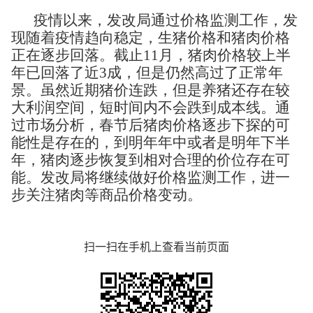
疫情以来，发改局通过价格监测工作
，
发
现随着疫情趋向稳定，
生猪价格和猪肉价格
正在
逐步回落
。截止
11月，猪肉价格较上半
年已回落了近3成，
但是仍然高过了正常年
景
。
虽然近期猪价连跌，但是养猪还
存在较
大利润空间
，
短时间内不会
跌到成本线
。通
过市场分析，
春节后猪肉价格逐步下探的可
能性是存在的
，
到明年年中或者是明年下半
年，猪肉逐步恢复到相对合理的价位
存在可
能。发改局将继续做好价格监测工作，进一
步关注猪肉等商品价格变动。
扫一扫在手机上查看当前页面