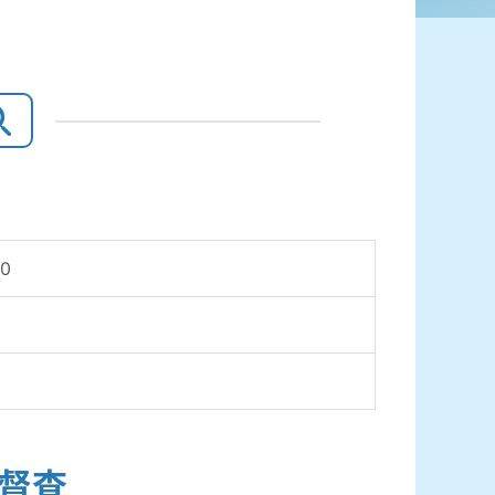
00
行督查