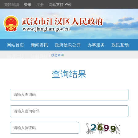
繁體閱讀
登录
注册
网站支持IPV6
主
网站首页
新闻资讯
政府信息公开
办事服务
政民互动
内
容
状态查询
魅力江汉
站群导航
导
航
查询结果
定
位
区