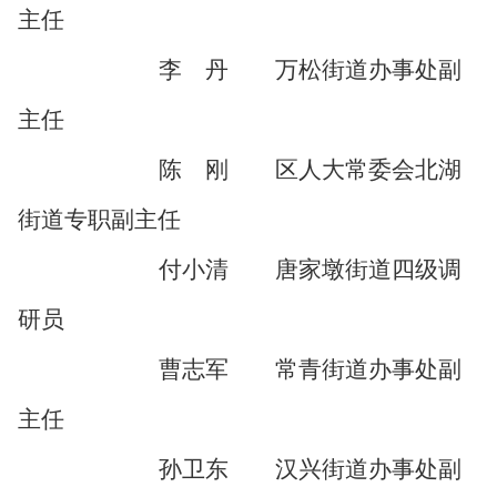
主任
李 丹 万松
街道
办事处副
主任
陈 刚 区人大常委会北湖
街道
专职副主任
付小清 唐家墩街
道
四级调
研员
曹志军 常青街
道
办事处副
主任
孙卫东 汉兴街
道
办事处副