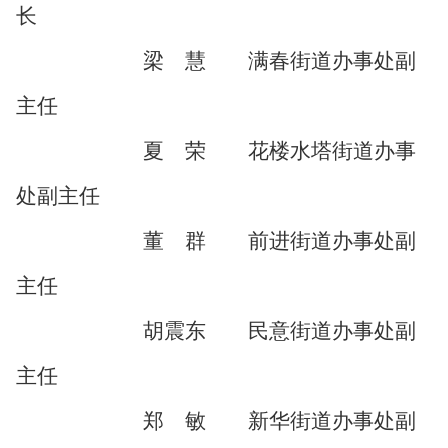
长
梁 慧 满春
街道
办事处副
主任
夏 荣 花楼
水
塔
街道
办事
处副主任
董 群 前进
街道
办事处副
主任
胡震东 民意
街道
办事处副
主任
郑 敏 新华
街道
办事处副