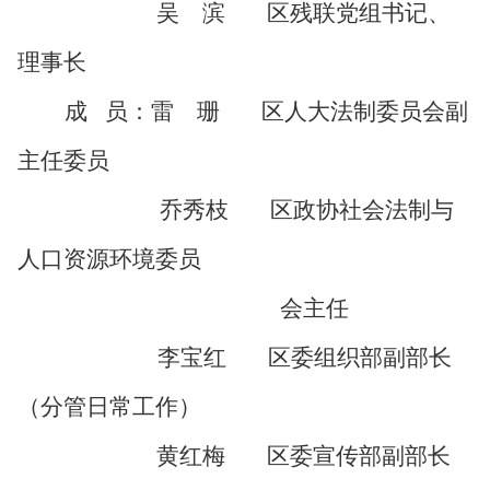
吴 滨
区残联党组书记、
理事长
成
员
：雷 珊
区人大法制
委员会
副
主任委员
乔秀枝
区政协
社会法制与
人口资源环境委员
会
主任
李宝红
区委组织部副部长
（
分管日常工作
）
黄红梅
区委宣传部副部长