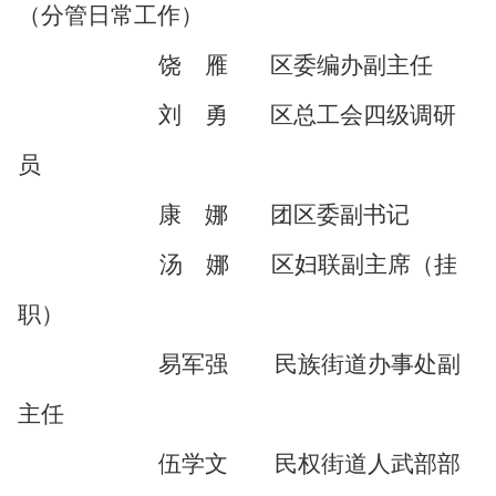
（
分管日常工作
）
饶 雁
区委编办副主任
刘 勇
区总工会四级调研
员
康 娜
团区委副书记
汤 娜
区妇联副主席
（
挂
职
）
易军强 民族
街道
办事处副
主任
伍学文 民权
街道
人武部
部