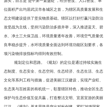
源头，自古是“楚中第一繁盛处”，经济密度、人口密度、单
位面积产出均居武汉市各城区之首，为辖区高质量发展和生
态文明建设提供了坚实物质基础。辖区以打好打赢污染防治
攻坚战为主线，坚持污染防治多措并举，深入推进蓝天、碧
水、净土三大保卫战，环境质量逐年改善，环境空气质量优
良率稳步提升，水环境质量全面达到环境功能区划要求，各
项污染物排放指标均得到有效控制。
规划定位和思路。《规划》的定位是通过持续实施生
态制度、生态安全、生态空间、生态经济、生态生活、生态
文化等系列工程与措施，促进美丽江汉建设，实现产业旺、
生态美与百姓富的有机统一，彰显辖区特色，推动全区生态
保护与生态价值互促共贏，打造整洁文明、宜居宜游的美丽
江汉。《规划》基本思路是突出对标创建，紧盯26项国家