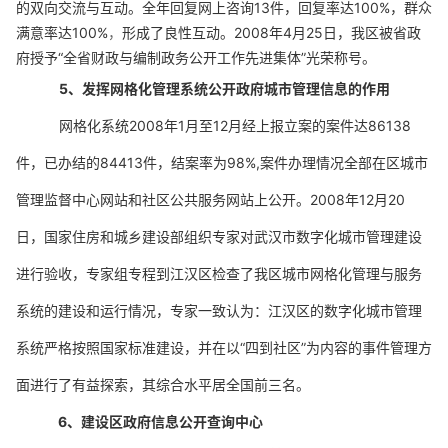
的双向交流与互动。全年回复网上咨询
13
件，回复率达
100%
，群众
满意率达
100%
，
形成了良性互动。
2008
年
4
月
25
日，我区被省政
府授予
“
全省财政与编制政务公开工作先进集体
”
光荣称号。
5
、发挥网格化管理系统公开政府城市管理信息的作用
网格化系统
2008
年
1
月至
12
月经上报立案的案件达
86138
件，已办结的
84413
件，结案率为
98%,
案件办理情况全部在区城市
管理监督中心网站和社区公共服务网站上公开。
2008
年
12
月
20
日
，国家住房和城乡建设部组织专家对武汉市数字化城市管理建设
进行验收，专家组专程到江汉区检查了我区城市网格化管理与服务
系统的建设和运行情况，专家一致认为：江汉区的数字化城市管理
系统严格按照国家标准建设，并在以
“
四到社区
”
为内容的事件管理方
面进行了有益探索，其综合水平居全国前三名。
6
、建设区政府信息公开查询中心