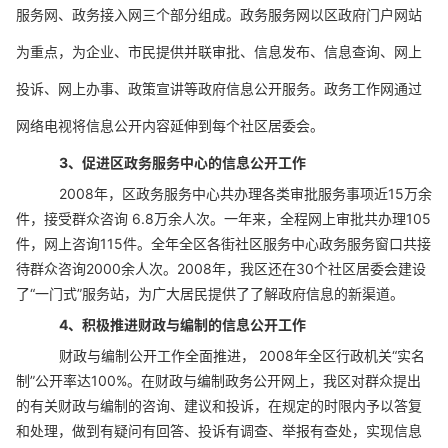
服务网、政务接入网三个部分组成。政务服务网以区政府门户网站
为重点，为企业、市民提供并联审批、信息发布、信息查询、网上
投诉、网上办事、政策宣讲等政府信息公开服务。政务工作网通过
网络电视将信息公开内容延伸到每个社区居委会。
3
、促进区政务服务中心的信息公开工作
2008
年，
区政务服务中心共办理各类审批服务事项近
15
万余
件，接受群众咨询
6.8
万余人次。一年来，全程网上审批共办理
105
件，网上咨询
115
件。全年全区各街社区服务中心政务服务窗口共接
待群众咨询
2000
余人次。
2008
年，我区还在
30
个社区居委会建设
了
“
一门式
”
服务站，为广大居民提供了了解政府信息的新渠道。
4
、积极推进财政与编制的信息公开工作
财政与编制公开工作全面推进，
2008年全区行政机关“实名
制”公开率达100%
。在财政与编制政务公开网上，我区对群众提出
的有关财政与编制的咨询、建议和投诉，在规定的时限内予以答复
和处理，做到有疑问有回答、投诉有调查、举报有查处，实现信息