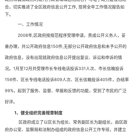
合，切实推进了全区政府信息公开工作
,
现将全年工作情况报告如
下。
一、工作情况
2008
年
,
区政府按规范程序受理申请，责成公开义务人，妥
善办理，共公开政府信息
150
件
,
无部分公开政府信息和未予公开的
政府信息，没有出现就政府信息公开提出复议、诉讼和申诉的情
况。
1
月至
12
月共受理市长专线电话投诉
331
人次、市长信箱投诉
156
件、区长专线电话投诉
809
人次、区长信箱投诉
405
件，办结率
99%
，起到了服务、监督、举报和反馈的功能，受到了市民的广泛
好评。
1
、健全组织完善规章制度
区政府成立了以区长为组长、常务副区长为副组长，由区政
府办公室、监察局和法制办组成的政府信息公开工作专班，并建立