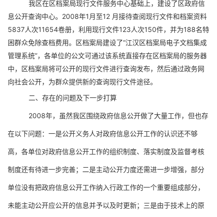
我区在区档案局现行文件服务中心基础上，建设了区政府信
息公开查询中心。
2008
年
1
月至
12
月接待查阅现行文件和档案资料
5837
人次
11654
卷册，利用现行文件
123
人次
150
件，并为
188
名特
困群众免除查档费用。区档案局建设了“江汉区档案局电子文档集成
管理系统”，各单位的公文可通过该系统直接存在区档案局的服务器
中，区档案局将可公开的现行文件进行查询发布，然后通过政务网
向社会公开，为群众提供新的查询现行文件途径。
二、存在的问题及下一步打算
2008
年，虽然我区围绕政府信息公开做了大量工作，但也存
在以下问题：
一是公开义务人对政府信息公开工作的认识还不够
高，各单位对政府信息公开工作的组织制度、落实制度及监督考核
制度还有待进一步完善；二是主动公开力度还需进一步增强，部分
单位没有把政府信息公开工作纳入行政工作的一个重要组成部分，
未能主动公开应公开的信息并予以及时更新；三是由于技术上的原