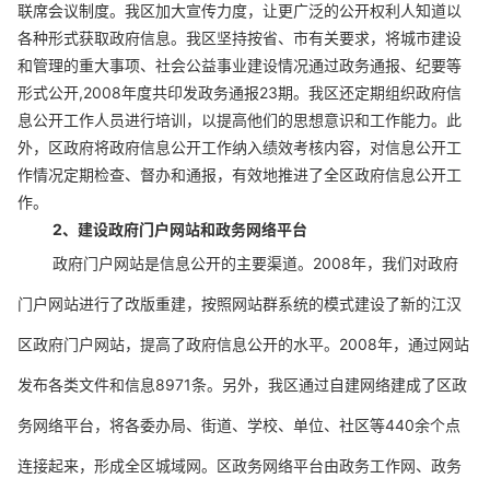
联席会议制度。我区
加大宣传力度，让更广泛的公开权利人知道以
各种形式获取政府信息。
我区坚持按省、市有关要求，将城市建设
和管理的重大事项、社会公益事业建设情况通过政务通报、纪要等
形式公开
,2008
年度共印发政务通报
23
期。我区还定期组织政府信
息公开工作人员进行培训，以提高他们的思想意识和工作能力。此
外，区政府将政府信息公开工作纳入绩效考核内容，对信息公开工
作情况定期检查、督办和通报，有效地推进了全区政府信息公开工
作。
2
、建设政府门户网站和政务网络平台
政府门户网站是信息公开的主要渠道。
2008
年，我们对政府
门户网站进行了改版重建，按照网站群系统的模式建设了新的江汉
区政府门户网站，提高了政府信息公开的水平。
2008
年，通过网站
发布各类文件和信息
8971
条。另外，我区
通过自建网络建成了区政
务网络平台，将各委办局、街道、学校、单位、社区等
440
余个点
连接起来，形成全区城域网。区政务网络平台由政务工作网、政务