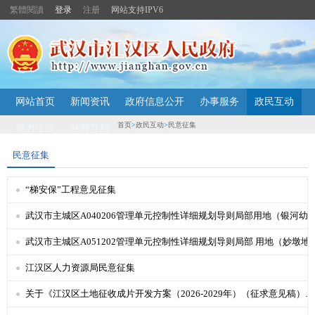
繁體閱讀
登录
注册
网站支持IPV6
主
网站首页
新闻资讯
政府信息公开
办事服务
政民互动
内
容
首页
>
政民互动
>
民意征集
魅力江汉
站群导航
导
航
民意征集
定
位
区
“梯安保”工程意见征集
武汉市主城区A040206管理单元控制性详细规划导则局部用地（银河幼儿园地块）修
2026-08-06
武汉市主城区A051202管理单元控制性详细规划导则
2026-06-04
江汉区人力资源局民意征集
2026-03-26
关于《江汉区土地征收成片开发方案（2026-2029年）（征求意见稿）》公开征求社会意见的公告
2026-03-23