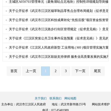
主城区A050703管理单元（菱角湖站点北地块）控制性详细规划导则修改
2026-01-09
关于公开征求《武汉市江汉区烟草制品零售点合理布局规划（
2025-12-28
关于公开征求《武汉市江汉区科技成果转化“先投后股”项目资金投资管理办法（
2024-10-23
关于公开征求《武汉市江汉路步行街区管理规定（征
2024-08-04
关于征求《江汉区突发公共卫生事件应急预案（征
2024-07-18
关于公开征求《江汉区人民政府新型 
2024-07-02
关于公开征求《武汉市江汉区鼓励支持律师 服务业
2023-05-24
2023-05-24
首页
上一页
1
2
3
下一页
尾页
关于我们
联系我们
网站地图
主办单位：武汉市江汉区人民政府 地址：武汉市新华路255号 网站技术维护
电话：027-85481989